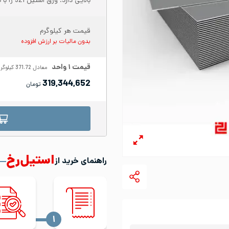
بالایی دارد. ورق استیل 321 را با نام ورق ضد سایش نیز می‌شناسند.
قیمت هر کیلوگرم
بدون مالیات بر ارزش افزوده
قیمت
۱
واحد
معادل
371.72
کیلوگر
319,344,652
تومان
استیل‌رخ
راهنمای خرید از
‍۱