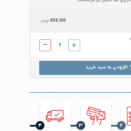
859,100
تومان
م
ورق شیت استیل 321 ابعاد 1250*2500 ضخامت 15 مات No.1 عدد
افزودن به سبد خرید
‍۴
‍۳
‍۲