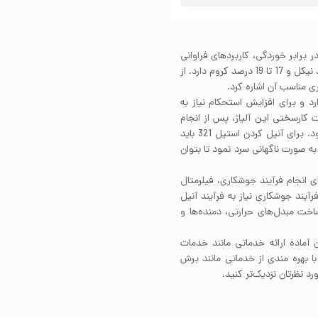
ار خوب در برابر خوردگی، کاربردهای فراوانی
در صنعت دارد. استیل 321 در ساختار خود حدود 9 تا 12 درصد نیکل و 17 تا 19 درصد کروم دارد. از
 مناسب آن اشاره کرد.
ا ندارد و برای افزایش استحکام نیاز به
 کارسختی این آلیاژ، پس از انجام
تغییر شکل پلاستیک شدید، انجام فرآیند آنیل توصیه می‌شود. برای آنیل کردن استیل 321 باید
م کرد و سپس به صورت ناگهانی سرد نمود تا بتوان
د. برای انجام فرآیند جوشکاری، فیلرمتال
نین، استیل 321 پس از انجام فرآیند جوشکاری نیاز به فرآیند آنیل
وان به استفاده در ساخت مبدل‌های حرارتی، دمنده‌ها و
ماده ارائه خدماتی مانند خدمات
بهره مندی از خدماتی مانند برش
 نظرتان نزدیک‌تر کنید.