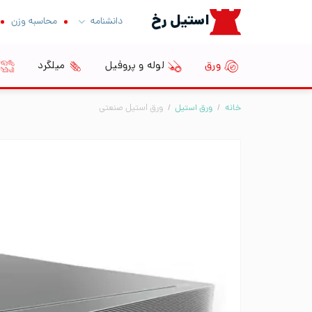
Ski
استیل رخ
دانشنامه
محاسبه وزن
t
conten
ورق
لوله و پروفیل
میلگرد
خانه
/
ورق استیل
/
ورق استیل صنعتی