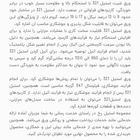
ورق شیت استیل 321 با استحکام بالا و مقاومت بسیار خوب در برابر
خوردگی، کاربردهای فراوانی در صنعت دارد. استیل 321 در ساختار خود
حدود 9 تا 12 درصد نیکل و 17 تا 19 درصد کروم دارد. از ویژگی‌های این
ورق می‌توان به قابلیت شکل پذیری و جوشکاری مناسب آن اشاره کرد.
ورق استیل 321 قابلیت سخت کاری با عملیات حرارتی را ندارد و برای
افزایش استحکام نیاز به فرآیندهای کارسرد می‌باشد. همچنین به دلیل
بالا بودن سرعت کارسختی این آلیاژ، پس از انجام تغییر شکل پلاستیک
شدید، انجام فرآیند آنیل توصیه می‌شود. برای آنیل کردن استیل 321
باید آن را تا دمای 950 الی 1120 درجه سانتی‌گراد گرم کرد و سپس به
صورت ناگهانی سرد نمود تا بتوان به حداکثر مقاومت به خوردگی دست
یافت.
ورق استیل 321 را می‌توان با تمام روش‌ها جوشکاری کرد. برای انجام
فرآیند جوشکاری، فیلرمتال 347 گزینه مناسبی است. همچنین، استیل
321 پس از انجام فرآیند جوشکاری نیاز به فرآیند آنیل ندارد. از کاربردهای
ورق استیل321 می‌توان به استفاده در ساخت مبدل‌های حرارتی،
دمنده‌ها و قطعات کوره‌ها اشاره کرد.
مجموعه استیل رخ در راستای خدمت رسانی به شما عزیزان آماده ارائه
خدماتی مانند خدمات پرداخت سطحی و روکش ورق می‌باشد. همچنین
می‌توانید با بهره مندی از خدماتی مانند برش لیزر و خمکاری، محصول
خریداری شده را به محصول نهایی مورد نظرتان نزدیک‌تر کنید.