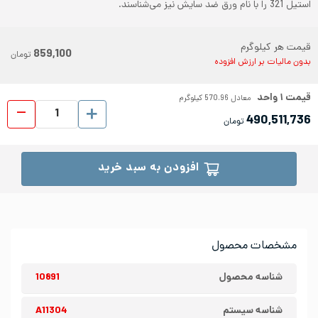
استیل 321 را با نام ورق ضد سایش نیز می‌شناسند.
قیمت هر کیلوگرم
859,100
تومان
بدون مالیات بر ارزش افزوده
قیمت
۱
واحد
معادل
570.96
کیلوگرم
ورق شیت
490,511,736
تومان
افزودن به سبد خرید
مشخصات محصول
شناسه محصول
10891
شناسه سیستم
A11304