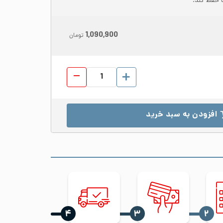
 حفظ کند.
1,090,900
تومان
ورق رول استیل 316L عرض 1250 ضخامت 8 مات No.1 عدد
افزودن به سبد خرید
‍۴
‍۳
‍۲