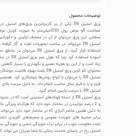
توضیحات محصول
ورق استیل 316 یکی از پر کاربردترین ورق‌های ا
ضخامت 8و عرض رول 1250میلی‌متر به صو
سطحی این ورق می‌توان از آن در مصارف تزئینی و دکوراتیو
استیل 316 می‌تواند در ساخت تجهیزات نفت و گاز گر
استفاده قرار گیرد. از ورق استیل 16
آسوده استفاده
زیاد است و از این رو هزینه تعمیر و نگهداری را بسیار کاهش 
محتوای کم کربن ورق استیل 316 باعث بهب
استیل 316 را می‌توان با انواع روش‌ها جوشکاری کرد. ه
فیلر و یا با فیلر متال مناسب انجام داد. به دلیل سرعت بالا
استیل 316 با سرعت پایین انجام گیرد.
به دلیل همین عناصر آلیاژی که در ساختار خود دارد می‌توان
برابر محیط های خورنده عمومی و محیط‌های کلریدی داشت
باعث مقاومت خوب در برابر ترک خوردگی تنشی و خوردگی حفره
استیل رخ در راستای خدمت رسانی به شما عزیزان می تواند 