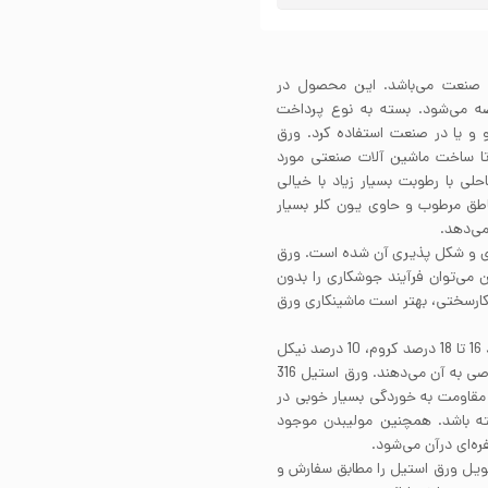
ستیل در صنعت می‌باشد. این محصول در
رت کویل عرضه می‌شود. بسته به نوع پرداخت
 و یا در صنعت استفاده کرد. ورق
فته تا ساخت ماشین آلات صنعتی مورد
3 می‌توان در مناطق ساحلی با رطوبت بسیار زیاد با خیالی
 کرد چرا که طول عمر ورق استیل 316 در مناطق مرطوب و حاوی یون کلر بسیار
می‌دهد.
ود قابلیت جوشکاری و شکل پذیری آن شده است. ورق
مچنین می‌توان فرآیند جوشکاری را بدون
ی کارسختی، بهتر است ماشینکاری ورق
ورق استیل 316 از دسته فولادهای آستنیتی است که در حدود 16 تا 18 درصد کروم، 10 درصد نیکل
و 2 درصد مولیبدن در ساختار خود دارد که هرکدام ویژگی خاصی به آن می‌دهند. ورق استیل 316
د مقاومت به خوردگی بسیار خوبی در
ه باشد. همچنین مولیبدن موجود
‌ای درآن می‌‌شود.
کویل ورق استیل را مطابق سفارش و