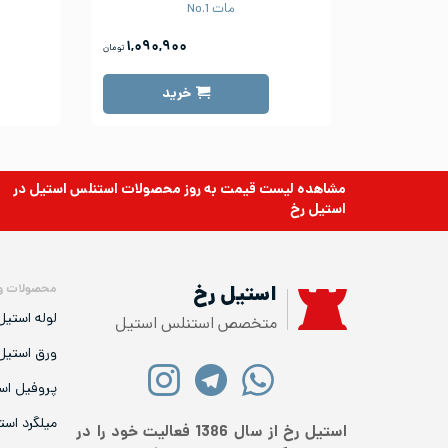
مات No.1
۱,۰۹۰,۹۰۰
تومان
خرید
مشاهده لیست قیمت به روز
محصولات استنلس استیل
در
استیل رخ
محصولات و
استیل رخ
لوله استیل
متخصص استنلس استیل
ورق استیل
پروفیل اس
میلگرد است
استیل رخ از سال 1386 فعالیت خود را در