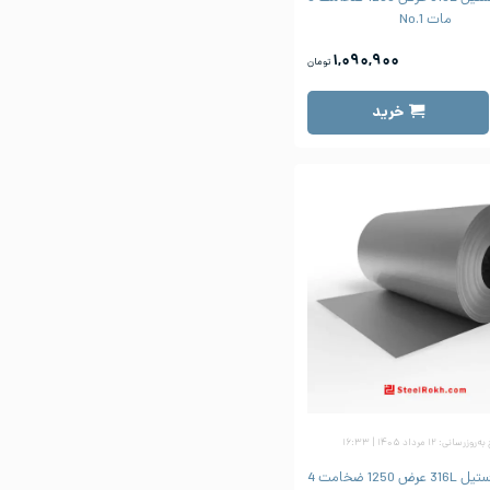
مات No.1
۱,۰۹۰,۹۰۰
تومان
خرید
زرسانی: ۱۲ مرداد ۱۴۰۵ | ۱۶:۳۳
ورق رول استیل 316L عرض 1250 ضخامت 4