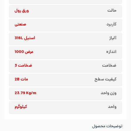
حالت
ورق رول
کاربرد
صنعتی
آلیاژ
استیل 316L
اندازه
عرض 1000
ضخامت
ضخامت 3
کیفیت سطح
مات 2B
وزن واحد
23.79 Kg/m
واحد
کیلوگرم
توضیحات محصول