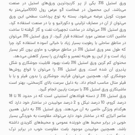
ورق استیل 316 یکی از پر کاربردترین ورق‌های استیل در صنعت
می‌باشد. این محصول در ضخامت 3و عرض رول 1000میلی‌متر به
صورت کویل عرضه می‌شود. بسته به نوع پرداخت سطحی این ورق
می‌توان از آن در مصارف تزئینی و دکوراتیو و یا در صنعت استفاده کرد.
ورق استیل 316 می‌تواند در ساخت تجهیزات نفت و گاز گرفته تا ساخت
ماشین آلات صنعتی مورد استفاده قرار گیرد. از ورق استیل 316 می‌توان
در مناطق ساحلی با رطوبت بسیار زیاد با خیالی آسوده استفاده کرد چرا
که طول عمر ورق استیل 316 در مناطق مرطوب و حاوی یون کلر بسیار
زیاد است و از این رو هزینه تعمیر و نگهداری را بسیار کاهش می‌دهد.
محتوای کم کربن ورق استیل 316 باعث بهبود قابلیت جوشکاری و شکل
پذیری آن شده است. ورق استیل 316 را می‌توان با انواع روش‌ها
جوشکاری کرد. همچنین می‌توان فرآیند جوشکاری را بدون فیلر و یا با
فیلر متال مناسب انجام داد. به دلیل سرعت بالای کارسختی، بهتر است
ماشینکاری ورق استیل 316 با سرعت پایین انجام گیرد.
ورق استیل 316 از دسته فولادهای آستنیتی است که در حدود 16 تا 18
درصد کروم، 10 درصد نیکل و 2 درصد مولیبدن در ساختار خود دارد که
هرکدام ویژگی خاصی به آن می‌دهند. ورق استیل 316 به دلیل همین
عناصر آلیاژی که در ساختار خود دارد می‌تواند مقاومت به خوردگی بسیار
خوبی در برابر محیط های خورنده عمومی و محیط‌های کلریدی داشته
باشد. همچنین مولیبدن موجود باعث مقاومت خوب در برابر ترک