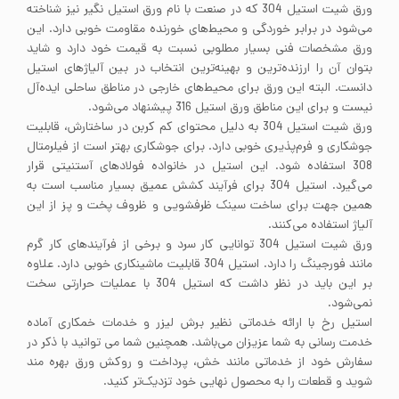
ورق شیت استیل 304 که در صنعت با نام ورق استیل نگیر نیز شناخته
می‌شود در برابر خوردگی و محیط‌های خورنده مقاومت خوبی دارد. این
ورق مشخصات فنی بسیار مطلوبی نسبت به قیمت خود دارد و شاید
بتوان آن را ارزنده‌ترین و بهینه‌ترین انتخاب در بین آلیاژهای استیل
دانست. البته این ورق برای محیط‌های خارجی در مناطق ساحلی ایده‌آل
نیست و برای این مناطق ورق استیل 316 پیشنهاد می‌شود.
ورق شیت استیل 304 به دلیل محتوای کم کربن در ساختارش، قابلیت
جوشکاری و فرم‌پذیری خوبی دارد. برای جوشکاری بهتر است از فیلرمتال
308 استفاده شود. این استیل در خانواده فولادهای آستنیتی قرار
می‌گیرد. استیل 304 برای فرآیند کشش عمیق بسیار مناسب است به
همین جهت برای ساخت سینک ظرفشویی و ظروف پخت و پز از این
آلیاژ استفاده می‌کنند.
ورق شیت استیل 304 توانایی کار سرد و برخی از فرآیندهای کار گرم
مانند فورجینگ را دارد. استیل 304 قابلیت ماشینکاری خوبی دارد. علاوه
بر این باید در نظر داشت که استیل 304 با عملیات حرارتی سخت
نمی‌شود.
استیل رخ با ارائه خدماتی نظیر برش لیزر و خدمات خمکاری آماده
خدمت رسانی به شما عزیزان می‌باشد. همچنین شما می توانید با ذکر در
سفارش خود از خدماتی مانند خش، پرداخت و روکش ورق بهره مند
شوید و قطعات را به محصول نهایی خود تزدیک‌تر کنید.