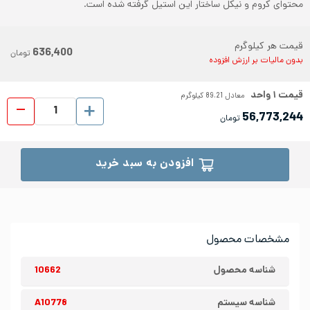
محتوای کروم و نیکل ساختار این استیل گرفته شده است.
قیمت هر کیلوگرم
636,400
تومان
بدون مالیات بر ارزش افزوده
قیمت
۱
واحد
معادل
89.21
کیلوگرم
ورق شیت
56,773,244
تومان
افزودن به سبد خرید
مشخصات محصول
شناسه محصول
10662
شناسه سیستم
A10778