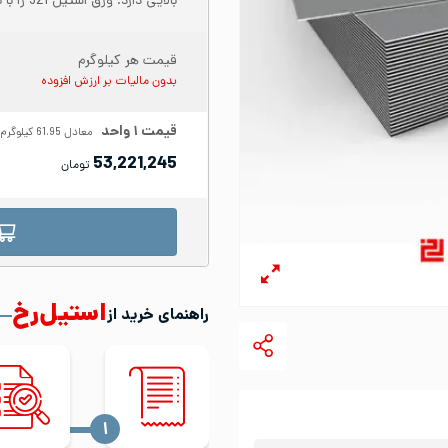
بالایی دارد. ورق استیل 321 را با نام ورق ضد سایش نیز می‌شناسند.
قیمت هر کیلوگرم
بدون مالیات بر ارزش افزوده
قیمت
۱
واحد
معادل
61.95
کیلوگرم
53,221,245
تومان
استیل‌رخ
راهنمای خرید از
‍۱