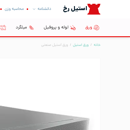
Ski
استیل رخ
دانشنامه
محاسبه وزن
t
conten
ورق
لوله و پروفیل
میلگرد
خانه
/
ورق استیل
/
ورق استیل صنعتی