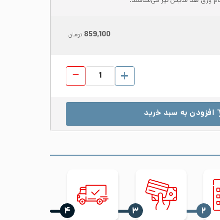
859,100
تومان
ورق شیت استیل 321 ابعاد 1250*2500 ضخامت 2.5 مات 2B عدد
افزودن به سبد خرید
‍۴
‍۳
‍۲