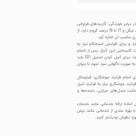
ار خوب در برابر خوردگی، کاربردهای فراوانی
در صنعت دارد. استیل 321 در ساختار خود حدود 9 تا 12 درصد نیکل و 17 تا 19 درصد کروم دارد. از
 مناسب آن اشاره کرد.
ا ندارد و برای افزایش استحکام نیاز به
 کارسختی این آلیاژ، پس از انجام
تغییر شکل پلاستیک شدید، انجام فرآیند آنیل توصیه می‌شود. برای آنیل کردن استیل 321 باید
م کرد و سپس به صورت ناگهانی سرد نمود تا بتوان
د. برای انجام فرآیند جوشکاری، فیلرمتال
نین، استیل 321 پس از انجام فرآیند جوشکاری نیاز به فرآیند آنیل
وان به استفاده در ساخت مبدل‌های حرارتی، دمنده‌ها و
ماده ارائه خدماتی مانند خدمات
بهره مندی از خدماتی مانند برش
 نظرتان نزدیک‌تر کنید.