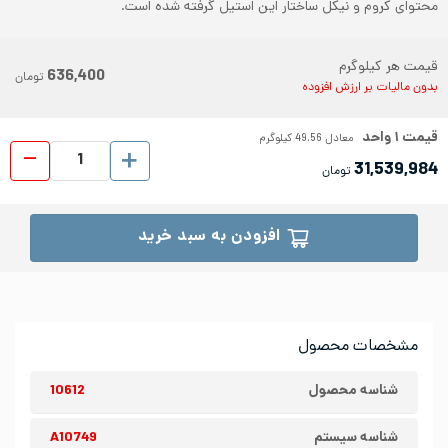
محتوای کروم و نیکل ساختار این استیل گرفته شده است.
قیمت هر کیلوگرم
636,400
تومان
بدون مالیات بر ارزش افزوده
قیمت
۱
واحد
معادل
49.56
کیلوگرم
ورق شیت
31,539,984
تومان
افزودن به سبد خرید
مشخصات محصول
شناسه محصول
10612
شناسه سیستم
A10749