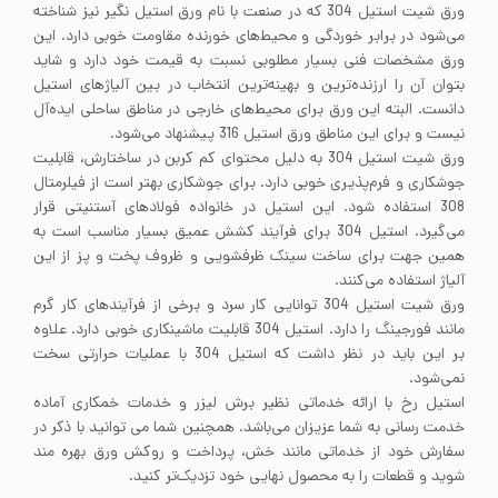
ورق شیت استیل 304 که در صنعت با نام ورق استیل نگیر نیز شناخته
می‌شود در برابر خوردگی و محیط‌های خورنده مقاومت خوبی دارد. این
ورق مشخصات فنی بسیار مطلوبی نسبت به قیمت خود دارد و شاید
بتوان آن را ارزنده‌ترین و بهینه‌ترین انتخاب در بین آلیاژهای استیل
دانست. البته این ورق برای محیط‌های خارجی در مناطق ساحلی ایده‌آل
نیست و برای این مناطق ورق استیل 316 پیشنهاد می‌شود.
ورق شیت استیل 304 به دلیل محتوای کم کربن در ساختارش، قابلیت
جوشکاری و فرم‌پذیری خوبی دارد. برای جوشکاری بهتر است از فیلرمتال
308 استفاده شود. این استیل در خانواده فولادهای آستنیتی قرار
می‌گیرد. استیل 304 برای فرآیند کشش عمیق بسیار مناسب است به
همین جهت برای ساخت سینک ظرفشویی و ظروف پخت و پز از این
آلیاژ استفاده می‌کنند.
ورق شیت استیل 304 توانایی کار سرد و برخی از فرآیندهای کار گرم
مانند فورجینگ را دارد. استیل 304 قابلیت ماشینکاری خوبی دارد. علاوه
بر این باید در نظر داشت که استیل 304 با عملیات حرارتی سخت
نمی‌شود.
استیل رخ با ارائه خدماتی نظیر برش لیزر و خدمات خمکاری آماده
خدمت رسانی به شما عزیزان می‌باشد. همچنین شما می توانید با ذکر در
سفارش خود از خدماتی مانند خش، پرداخت و روکش ورق بهره مند
شوید و قطعات را به محصول نهایی خود تزدیک‌تر کنید.