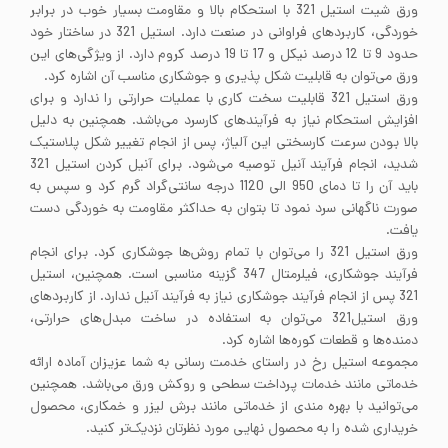
ورق شیت استیل 321 با استحکام بالا و مقاومت بسیار خوب در برابر
خوردگی، کاربردهای فراوانی در صنعت دارد. استیل 321 در ساختار خود
حدود 9 تا 12 درصد نیکل و 17 تا 19 درصد کروم دارد. از ویژگی‌های این
ورق می‌توان به قابلیت شکل پذیری و جوشکاری مناسب آن اشاره کرد.
ورق استیل 321 قابلیت سخت کاری با عملیات حرارتی را ندارد و برای
افزایش استحکام نیاز به فرآیندهای کارسرد می‌باشد. همچنین به دلیل
بالا بودن سرعت کارسختی این آلیاژ، پس از انجام تغییر شکل پلاستیک
شدید، انجام فرآیند آنیل توصیه می‌شود. برای آنیل کردن استیل 321
باید آن را تا دمای 950 الی 1120 درجه سانتی‌گراد گرم کرد و سپس به
صورت ناگهانی سرد نمود تا بتوان به حداکثر مقاومت به خوردگی دست
یافت.
ورق استیل 321 را می‌توان با تمام روش‌ها جوشکاری کرد. برای انجام
فرآیند جوشکاری، فیلرمتال 347 گزینه مناسبی است. همچنین، استیل
321 پس از انجام فرآیند جوشکاری نیاز به فرآیند آنیل ندارد. از کاربردهای
ورق استیل321 می‌توان به استفاده در ساخت مبدل‌های حرارتی،
دمنده‌ها و قطعات کوره‌ها اشاره کرد.
مجموعه استیل رخ در راستای خدمت رسانی به شما عزیزان آماده ارائه
خدماتی مانند خدمات پرداخت سطحی و روکش ورق می‌باشد. همچنین
می‌توانید با بهره مندی از خدماتی مانند برش لیزر و خمکاری، محصول
خریداری شده را به محصول نهایی مورد نظرتان نزدیک‌تر کنید.