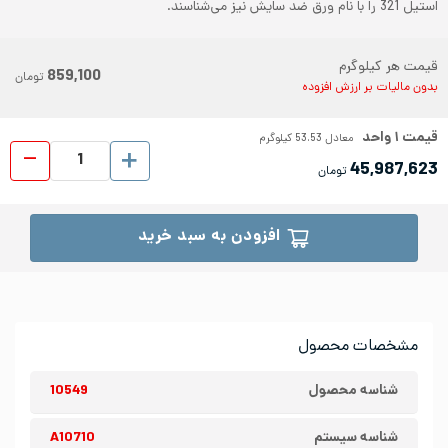
استیل 321 را با نام ورق ضد سایش نیز می‌شناسند.
قیمت هر کیلوگرم
859,100
تومان
بدون مالیات بر ارزش افزوده
قیمت
۱
واحد
معادل
53.53
کیلوگرم
ورق شیت
45,987,623
تومان
افزودن به سبد خرید
مشخصات محصول
شناسه محصول
10549
شناسه سیستم
A10710