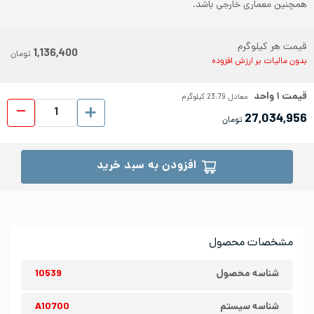
همچنین معماری خارجی باشد.
قیمت هر کیلوگرم
1,136,400
تومان
بدون مالیات بر ارزش افزوده
قیمت
۱
واحد
معادل
23.79
کیلوگرم
ورق شیت
27,034,956
تومان
افزودن به سبد خرید
مشخصات محصول
شناسه محصول
10539
شناسه سیستم
A10700