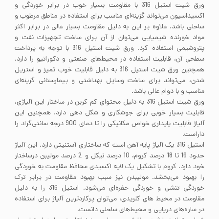
ورق شیت استیل 316 با مقاومت بسیار خوب در برابر خوردگی و
اکسیداسیون می‌تواند گزینه‌ای مناسب برای استفاده در مناطق مرطوب و
ساحلی باشد. علاوه بر این به دلیل مقاومت بسیار عالی در برابر اکثر
مواد خورنده شیمیایی می‌توان از آن برای ساخت تجهیزات نفت و
پتروشیمی استفاده کرد. ورق شیت استیل 316 با توجه به پرداخت
سطحی آن، قابلیت استفاده در محیط‌های صنعتی و دکوراتیو را دارد.
همچنین ورق شیت استیل 316 به دلیل قابلیت خوب تمیز و استریل
شدن، می‌تواند برای ساخت وسایل بهداشتی و بیمارستانی گزینه‌ای
مناسب و با دوام عالی باشد.
ورق شیت استیل 316 به دلیل محتوای کم کربن در ساختار این آلیاژی،
قابلیت بسیار خوبی برای جوشکاری و شکل دهی دارد. همچنین این
آلیاژ قابلیت پایداری خواص مکانیکی را تا دمای 900 درجه سانتی‌گراد را
داراست.
استیل 316 یک آلیاژ پایه آهن است که ساختاری آستنیتی دارد. این آلیاژ
حدود 16 تا 18 درصد کروم، 10 درصد نیکل و 2 درصد مولیبن درساختار
خود دارد. کروم با تشکیل یک لایه اکسیدی محافظ مقاومت به خوردگی
را بهبود می‌بخشد. مولیبدن نیز سبب بهبود مقاومت در برابر ترک
خوردگی تنشی و خوردگی حفره‌ای می‌شود. استیل 316 را به دلیل
مقاومت در محیط های کلریدی، می‌توان پرکاردترین آلیاژ برای استفاده
در سازه‌های دریایی و محیط‌های ساحلی دانست.