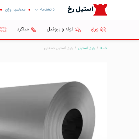
Ski
استیل رخ
دانشنامه
محاسبه وزن
t
conten
ورق
لوله و پروفیل
میلگرد
خانه
/
ورق استیل
/
ورق استیل صنعتی