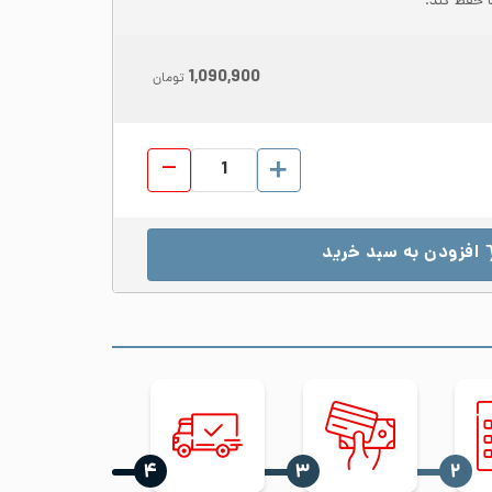
 حفظ کند.
1,090,900
تومان
ورق رول استیل 316L عرض 1000 ضخامت 1.5 مات 2B عدد
افزودن به سبد خرید
‍۴
‍۳
‍۲