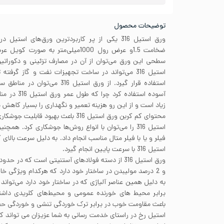
توضیحات محصول
ورق استیل 316 یکی از پر کاربردترین ورق‌های ا
ضخامت 1.5و عرض رول 1000میلی‌متر به 
سطحی این ورق می‌توان از آن در مصارف تزئینی و دکوراتیو
استیل 316 می‌تواند در ساخت تجهیزات نفت و گاز گر
استفاده قرار گیرد. از ورق استیل 16
آسوده استفاده
زیاد است و از این رو هزینه تعمیر و نگهداری را بسیار کاهش 
محتوای کم کربن ورق استیل 316 باعث بهب
استیل 316 را می‌توان با انواع روش‌ها جوشکاری کرد. ه
فیلر و یا با فیلر متال مناسب انجام داد. به دلیل سرعت بالا
استیل 316 با سرعت پایین انجام گیرد.
به دلیل همین عناصر آلیاژی که در ساختار خود دارد می‌توان
برابر محیط های خورنده عمومی و محیط‌های کلریدی داشت
باعث مقاومت خوب در برابر ترک خوردگی تنشی و خوردگی حفره
استیل رخ در راستای خدمت رسانی به شما عزیزان می تواند 