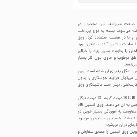
ستیل در صنعت می‌باشد. این محصول در
صورت کویل عرضه می‌شود. بسته به نوع پرداخت
 و یا در صنعت استفاده کرد. ورق
فته تا ساخت ماشین آلات صنعتی مورد
3 می‌توان در مناطق ساحلی با رطوبت بسیار زیاد با خیالی
 کرد چرا که طول عمر ورق استیل 316 در مناطق مرطوب و حاوی یون کلر بسیار
می‌دهد.
ود قابلیت جوشکاری و شکل پذیری آن شده است. ورق
مچنین می‌توان فرآیند جوشکاری را بدون
ی کارسختی، بهتر است ماشینکاری ورق
ورق استیل 316 از دسته فولادهای آستنیتی است که در حدود 16 تا 18 درصد کروم، 10 درصد نیکل
و 2 درصد مولیبدن در ساختار خود دارد که هرکدام ویژگی خاصی به آن می‌دهند. ورق استیل 316
د مقاومت به خوردگی بسیار خوبی در
ه باشد. همچنین مولیبدن موجود
‌ای درآن می‌‌شود.
کویل ورق استیل را مطابق سفارش و