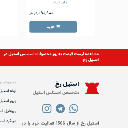
مات No.1
۱,۰۹۰,۹۰۰
تومان
خرید
مشاهده لیست قیمت به روز
محصولات استنلس استیل
در
استیل رخ
محصولات و
استیل رخ
لوله استیل
متخصص استنلس استیل
ورق استیل
پروفیل اس
میلگرد است
استیل رخ از سال 1386 فعالیت خود را در