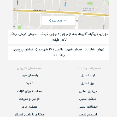
مسیریابی
تهران، بزرگراه آفریقا، بعد از چهارراه جهان کودک ، خیابان کیش، پلاک
۵۷، طبقه ۱
تهران، شادآباد، خیابان شهید طارمی (۱۷ شهریور)، خیایان پرچین،
پلاک ۱۰۱
محصولات و خدمات
صفحه‌های کاربردی
لوله استیل
راهنمای خرید
ورق استیل
دانلود
پروفیل استیل
محاسبه وزنی فلزات
میلگرد استیل
قوانین و مقررات
اتصالات استیل
همکاری با ما
استعلام قیمت
همکاری با تامین کنندگان