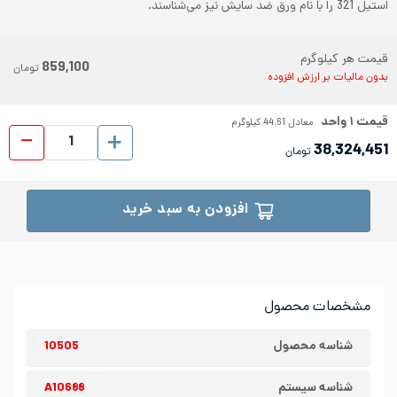
استیل 321 را با نام ورق ضد سایش نیز می‌شناسند.
قیمت هر کیلوگرم
859,100
تومان
بدون مالیات بر ارزش افزوده
قیمت
۱
واحد
معادل
44.61
کیلوگرم
ورق شیت
38,324,451
تومان
افزودن به سبد خرید
مشخصات محصول
شناسه محصول
10505
شناسه سیستم
A10688