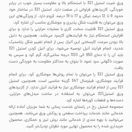
ورق شیت استیل 321 با استحکام بالا و مقاومت بسیار خوب در برابر
خوردگی، کاربردهای فراوانی در صنعت دارد. استیل 321 در ساختار خود
حدود 9 تا 12 درصد نیکل و 17 تا 19 درصد کروم دارد. از ویژگی‌های این
ورق می‌توان به قابلیت شکل پذیری و جوشکاری مناسب آن اشاره کرد.
ورق استیل 321 قابلیت سخت کاری با عملیات حرارتی را ندارد و برای
افزایش استحکام نیاز به فرآیندهای کارسرد می‌باشد. همچنین به دلیل
بالا بودن سرعت کارسختی این آلیاژ، پس از انجام تغییر شکل پلاستیک
شدید، انجام فرآیند آنیل توصیه می‌شود. برای آنیل کردن استیل 321
باید آن را تا دمای 950 الی 1120 درجه سانتی‌گراد گرم کرد و سپس به
صورت ناگهانی سرد نمود تا بتوان به حداکثر مقاومت به خوردگی دست
یافت.
ورق استیل 321 را می‌توان با تمام روش‌ها جوشکاری کرد. برای انجام
فرآیند جوشکاری، فیلرمتال 347 گزینه مناسبی است. همچنین، استیل
321 پس از انجام فرآیند جوشکاری نیاز به فرآیند آنیل ندارد. از کاربردهای
ورق استیل321 می‌توان به استفاده در ساخت مبدل‌های حرارتی،
دمنده‌ها و قطعات کوره‌ها اشاره کرد.
مجموعه استیل رخ در راستای خدمت رسانی به شما عزیزان آماده ارائه
خدماتی مانند خدمات پرداخت سطحی و روکش ورق می‌باشد. همچنین
می‌توانید با بهره مندی از خدماتی مانند برش لیزر و خمکاری، محصول
خریداری شده را به محصول نهایی مورد نظرتان نزدیک‌تر کنید.