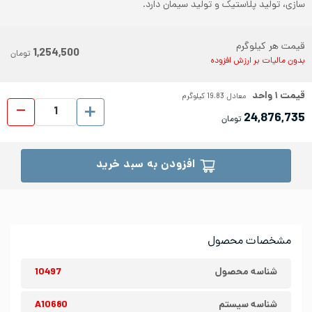
سازی، تولید پلاستیک و تولید سیمان دارد.
قیمت هر کیلوگرم
1,254,500
تومان
بدون مالیات بر ارزش افزوده
قیمت
۱
واحد
معادل
19.83
کیلوگرم
ورق شیت
24,876,735
تومان
افزودن به سبد خرید
مشخصات محصول
شناسه محصول
10497
شناسه سیستم
A10680