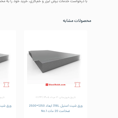
با درخواست خدمات برش لیزر و خم‌کاری، خرید خود را به محصو
محصولات مشابه
تاریخ به‌روزرسانی: ۱۲ مرداد ۱۴۰۵ | ۱۶:۳۴
تاریخ به‌رو
ورق شیت استیل 316L ابعاد 1250*2500
ضخامت 20 مات No.1