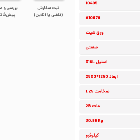
10495
ثبت سفارش
بررسی و ص
(تلفنی یا آنلاین)
پیش‌فاکت
A10678
ورق شیت
صنعتی
استیل 316L
ابعاد 1250*2500
ضخامت 1.25
مات 2B
30.98 Kg
کیلوگرم