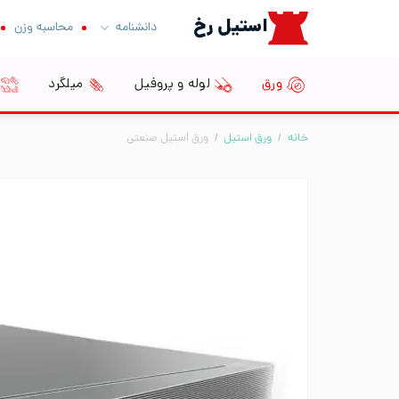
Ski
استیل رخ
دانشنامه
محاسبه وزن
t
conten
ورق
لوله و پروفیل
میلگرد
خانه
/
ورق استیل
/
ورق استیل صنعتی