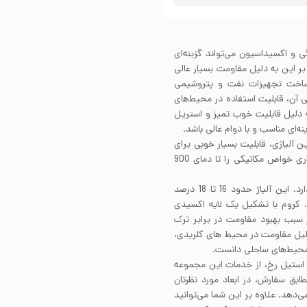
بر خوردگی و اکسیداسیون می‌تواند گزینه‌ای
ر این به دلیل مقاومت بسیار عالی
ی ساخت تجهیزات نفت و پتروشیمی
جه به پرداخت سطحی آن، قابلیت استفاده در محیط‌های
و دکوراتیو را دارد. همچنین ورق شیت استیل 316 به دلیل قابلیت خوب تمیز و استریل
‌ای مناسب و با دوام عالی باشد.
اختار این آلیاژی، قابلیت بسیار خوبی برای
جوشکاری و شکل دهی دارد. همچنین این آلیاژ قابلیت پایداری خواص مکانیکی را تا دمای 900
استیل 316 یک آلیاژ پایه آهن است که ساختاری آستنیتی دارد. این آلیاژ حدود 16 تا 18 درصد
ار خود دارد. کروم با تشکیل یک لایه اکسیدی
 سبب بهبود مقاومت در برابر ترک
وردگی حفره‌ای می‌شود. استیل 316 را به دلیل مقاومت در محیط های کلریدی،
و محیط‌های ساحلی دانست.
 استیل رخ، از خدمات این مجموعه
ق سفارش، در ابعاد مورد نظرتان
دهد. علاوه بر این شما می‌توانید