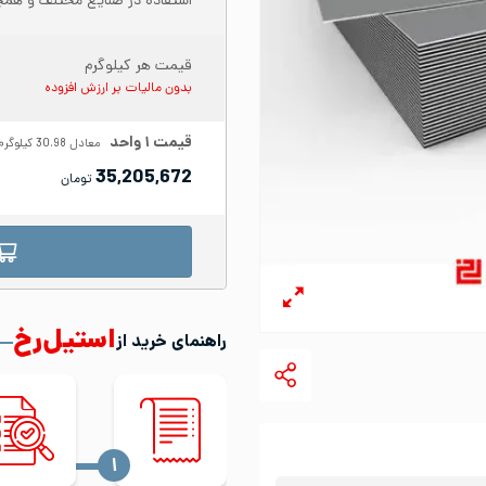
استفاده در صنایع مختلف و همچ
قیمت هر کیلوگرم
بدون مالیات بر ارزش افزوده
قیمت
۱
واحد
معادل
30.98
کیلوگرم
35,205,672
تومان
استیل‌رخ
راهنمای خرید از
‍۱