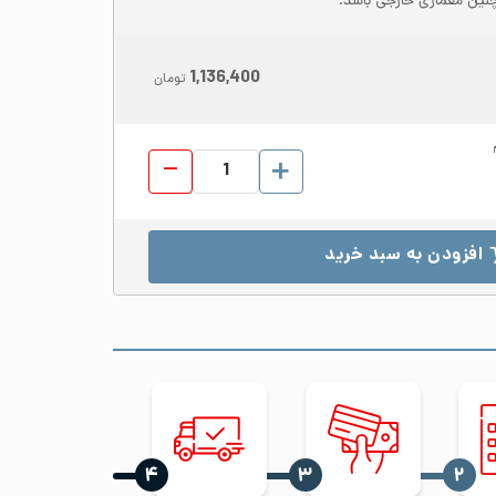
نین معماری خارجی باشد.
1,136,400
تومان
ورق شیت استیل 316L ابعاد 1250*2500 ضخامت 1.25 مات 2B عدد
افزودن به سبد خرید
‍۴
‍۳
‍۲