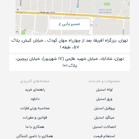
مسیریابی
تهران، بزرگراه آفریقا، بعد از چهارراه جهان کودک ، خیابان کیش، پلاک
۵۷، طبقه ۱
تهران، شادآباد، خیابان شهید طارمی (۱۷ شهریور)، خیایان پرچین،
پلاک ۱۰۱
محصولات و خدمات
صفحه‌های کاربردی
لوله استیل
راهنمای خرید
ورق استیل
دانلود
پروفیل استیل
محاسبه وزنی فلزات
میلگرد استیل
قوانین و مقررات
اتصالات استیل
همکاری با ما
استعلام قیمت
همکاری با تامین کنندگان