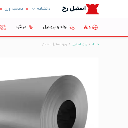
Ski
استیل رخ
دانشنامه
محاسبه وزن
t
conten
ورق
لوله و پروفیل
میلگرد
خانه
/
ورق استیل
/
ورق استیل صنعتی