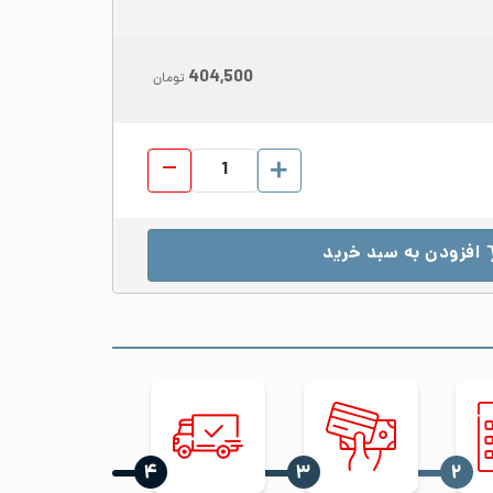
404,500
تومان
ورق رول استیل 430 عرض 1000 ضخامت 0.7 مات 2B عدد
افزودن به سبد خرید
‍۴
‍۳
‍۲