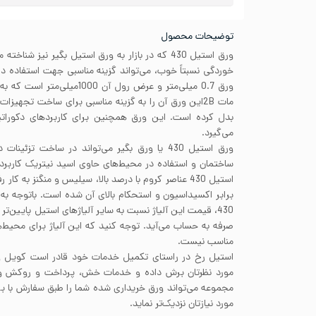
توضیحات محصول
ورق استیل 430 که در بازار به ورق استیل بگیر نیز شن
خوردگی نسبتاً خوب، می‌تواند گزینه مناسبی جهت استفاده 
ورق 0.7 میلی‌متر و عرض رول آن
مات 2Bاین ورق آن را به گزینه مناسبی برای ساخت تجهیزا
بدل کرده است. این ورق همچنین برای کاربردهای دکوراتیو 
می‌گیرد.
ورق استیل 430 یا ورق بگیر می‌تواند در ساخت تزئ
ساختمان و استفاده در محیط‌های حاوی اسید نیتریک کاربرد 
استیل 430 عناصر کروم با درصد بالا، سیلیس و منگنز به 
برابر اکسیداسیون و استحکام بالای آن شده است. باتوجه به م
430، قیمت این آلیاژ نسبت به سایر آلیاژهای استیل پایین‌ت
صرفه به حساب می‌آید. توجه کنید که این آلیاژ برای محیط‌ه
مناسب نیست.
استیل رخ در راستای تکمیل خدمات خود قادر است کویل ور
مورد نظرتان برش داده و خدمات خش، پرداخت و روکش ورق
مجموعه می‌تواند ورق خریداری شده شما را طبق سفارش با ب
مورد نیازتان نزدیک‌تر نماید.