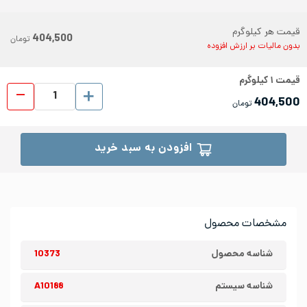
قیمت هر کیلوگرم
404,500
تومان
بدون مالیات بر ارزش افزوده
قیمت
۱
کیلوگرم
ورق رو
404,500
تومان
افزودن به سبد خرید
مشخصات محصول
شناسه محصول
10373
شناسه سیستم
A10188