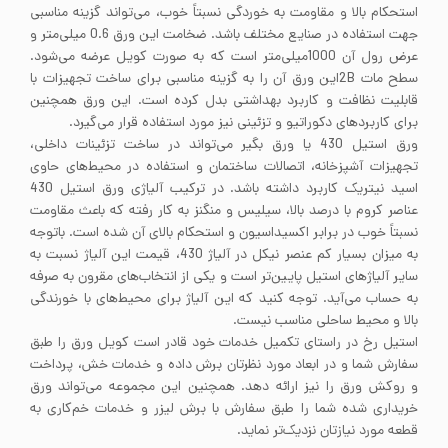
استحکام بالا و مقاومت به خوردگی نسبتاً خوب، می‌تواند گزینه مناسبی
جهت استفاده در صنایع مختلف باشد. ضخامت این ورق 0.6 میلی‌متر و
عرض رول آن 1000میلی‌متر است که به صورت کویل عرضه می‌شود.
سطح مات 2Bاین ورق آن را به گزینه مناسبی برای ساخت تجهیزات با
قابلیت نظافت و کاربرد بهداشتی بدل کرده است. این ورق همچنین
برای کاربردهای دکوراتیو و تزئینی نیز مورد استفاده قرار می‌گیرد.
ورق استیل 430 یا ورق بگیر می‌تواند در ساخت تزئینات داخلی،
تجهیزات آشپزخانه، اتصالات ساختمان و استفاده در محیط‌های حاوی
اسید نیتریک کاربرد داشته باشد. در ترکیب آلیاژی ورق استیل 430
عناصر کروم با درصد بالا، سیلیس و منگنز به کار رفته که باعث مقاومت
نسبتاً خوب در برابر اکسیداسیون و استحکام بالای آن شده است. باتوجه
به میزان بسیار کم عنصر نیکل در آلیاژ 430، قیمت این آلیاژ نسبت به
سایر آلیاژهای استیل پایین‌تر است و یکی از انتخاب‌های مقرون به صرفه
به حساب می‌آید. توجه کنید که این آلیاژ برای محیط‌های با خورندگی
بالا و محیط ساحلی مناسب نیست.
استیل رخ در راستای تکمیل خدمات خود قادر است کویل ورق را طبق
سفارش شما و در ابعاد مورد نظرتان برش داده و خدمات خش، پرداخت
و روکش ورق را نیز ارائه دهد. همچنین این مجموعه می‌تواند ورق
خریداری شده شما را طبق سفارش با برش لیزر و خدمات خم‌کاری به
قطعه مورد نیازتان نزدیک‌تر نماید.