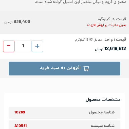
محتوای کروم و نیکل ساختار این استیل گرفته شده است.
قیمت هر کیلوگرم
636,400
تومان
بدون مالیات بر ارزش افزوده
قیمت
۱
واحد
معادل
19.83
کیلوگرم
ورق شیت
12,619,812
تومان
افزودن به سبد خرید
مشخصات محصول
شناسه محصول
10289
شناسه سیستم
A10581