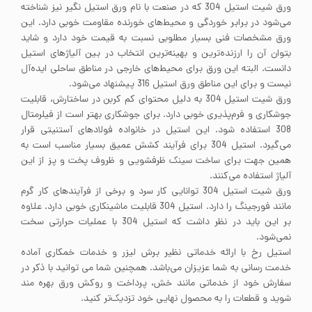
ورق شیت استیل 304 که در صنعت با نام ورق استیل نگیر نیز شناخته
می‌شود در برابر خوردگی و محیط‌های خورنده مقاومت خوبی دارد. این
ورق مشخصات فنی بسیار مطلوبی نسبت به قیمت خود دارد و شاید
بتوان آن را ارزنده‌ترین و بهینه‌ترین انتخاب در بین آلیاژهای استیل
دانست. البته این ورق برای محیط‌های خارجی در مناطق ساحلی ایده‌آل
نیست و برای این مناطق ورق استیل 316 پیشنهاد می‌شود.
ورق شیت استیل 304 به دلیل محتوای کم کربن در ساختارش، قابلیت
جوشکاری و فرم‌پذیری خوبی دارد. برای جوشکاری بهتر است از فیلرمتال
308 استفاده شود. این استیل در خانواده فولادهای آستنیتی قرار
می‌گیرد. استیل 304 برای فرآیند کشش عمیق بسیار مناسب است به
همین جهت برای ساخت سینک ظرفشویی و ظروف پخت و پز از این
آلیاژ استفاده می‌کنند.
ورق شیت استیل 304 توانایی کار سرد و برخی از فرآیندهای کار گرم
مانند فورجینگ را دارد. استیل 304 قابلیت ماشینکاری خوبی دارد. علاوه
بر این باید در نظر داشت که استیل 304 با عملیات حرارتی سخت
نمی‌شود.
استیل رخ با ارائه خدماتی نظیر برش لیزر و خدمات خمکاری آماده
خدمت رسانی به شما عزیزان می‌باشد. همچنین شما می توانید با ذکر در
سفارش خود از خدماتی مانند خش، پرداخت و روکش ورق بهره مند
شوید و قطعات را به محصول نهایی خود تزدیک‌تر کنید.