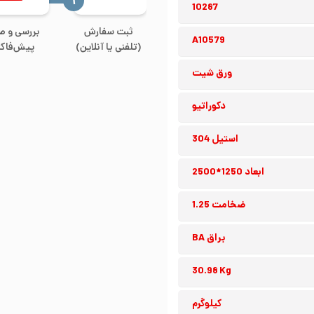
‍۱
10287
ثبت سفارش
بررسی و ص
A10579
(تلفنی یا آنلاین)
پیش‌فاکت
ورق شیت
دکوراتیو
استیل 304
ابعاد 1250*2500
ضخامت 1.25
براق BA
30.98 Kg
کیلوگرم