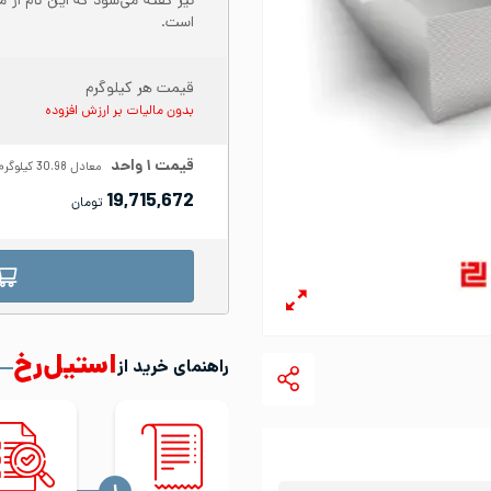
نیز گفته می‌شود که این نام از 
است.
قیمت هر کیلوگرم
بدون مالیات بر ارزش افزوده
قیمت
۱
واحد
معادل
30.98
کیلوگرم
19,715,672
تومان
استیل‌رخ
راهنمای خرید از