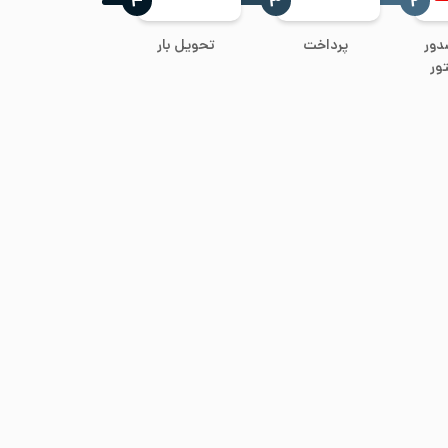
‍۴
‍۳
‍۲
دور
پرداخت
تحویل بار
ور