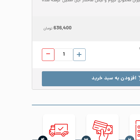
میزان محتوای کروم و نیکل ساختار این استیل گرفته شده
636,400
تومان
ورق شیت استیل 304 ابعاد 1250*2500 ضخامت 1.25 براق BA عدد
افزودن به سبد خرید