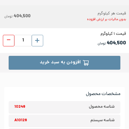
قیمت هر کیلوگرم
404,500
تومان
بدون مالیات بر ارزش افزوده
قیمت
۱
کیلوگرم
ورق رو
404,500
تومان
افزودن به سبد خرید
مشخصات محصول
شناسه محصول
10248
شناسه سیستم
A10128