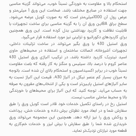
استحکام بالا و مقاومت به خوردگی نسبتاً خوب، می‌تواند گزینه مناسبی
جهت استفاده در صنایع مختلف باشد. ضخامت این ورق 1 میلی‌متر و
عرض رول آن 1000میلی‌متر است که به صورت کویل عرضه می‌شود.
سطح براق BAاین ورق آن را به گزینه مناسبی برای ساخت تجهیزات با
قابلیت نظافت و کاربرد بهداشتی بدل کرده است. این ورق همچنین
برای کاربردهای دکوراتیو و تزئینی نیز مورد استفاده قرار می‌گیرد.
ورق استیل 430 یا ورق بگیر می‌تواند در ساخت تزئینات داخلی،
تجهیزات آشپزخانه، اتصالات ساختمان و استفاده در محیط‌های حاوی
اسید نیتریک کاربرد داشته باشد. در ترکیب آلیاژی ورق استیل 430
عناصر کروم با درصد بالا، سیلیس و منگنز به کار رفته که باعث مقاومت
نسبتاً خوب در برابر اکسیداسیون و استحکام بالای آن شده است. باتوجه
به میزان بسیار کم عنصر نیکل در آلیاژ 430، قیمت این آلیاژ نسبت به
سایر آلیاژهای استیل پایین‌تر است و یکی از انتخاب‌های مقرون به صرفه
به حساب می‌آید. توجه کنید که این آلیاژ برای محیط‌های با خورندگی
بالا و محیط ساحلی مناسب نیست.
استیل رخ در راستای تکمیل خدمات خود قادر است کویل ورق را طبق
سفارش شما و در ابعاد مورد نظرتان برش داده و خدمات خش، پرداخت
و روکش ورق را نیز ارائه دهد. همچنین این مجموعه می‌تواند ورق
خریداری شده شما را طبق سفارش با برش لیزر و خدمات خم‌کاری به
قطعه مورد نیازتان نزدیک‌تر نماید.