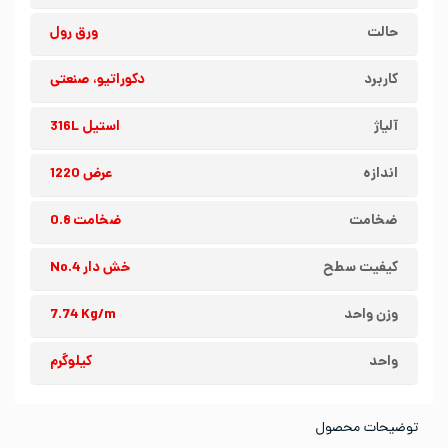
حالت
ورق رول
کاربرد
دکوراتیو، صنعتی
آلیاژ
استیل 316L
اندازه
عرض 1220
ضخامت
ضخامت 0.8
کیفیت سطح
خش دار No.4
وزن واحد
7.74 Kg/m
واحد
کیلوگرم
توضیحات محصول