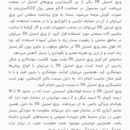
ورق استیل 316 یکی از پر کاربردترین ورق‌های استیل در صنعت
می‌باشد. این محصول در ضخامت 0.8و عرض رول 1220میلی‌متر به
صورت کویل عرضه می‌شود. بسته به نوع پرداخت سطحی این ورق
می‌توان از آن در مصارف تزئینی و دکوراتیو و یا در صنعت استفاده کرد.
ورق استیل 316 می‌تواند در ساخت تجهیزات نفت و گاز گرفته تا ساخت
ماشین آلات صنعتی مورد استفاده قرار گیرد. از ورق استیل 316 می‌توان
در مناطق ساحلی با رطوبت بسیار زیاد با خیالی آسوده استفاده کرد چرا
که طول عمر ورق استیل 316 در مناطق مرطوب و حاوی یون کلر بسیار
زیاد است و از این رو هزینه تعمیر و نگهداری را بسیار کاهش می‌دهد.
محتوای کم کربن ورق استیل 316 باعث بهبود قابلیت جوشکاری و شکل
پذیری آن شده است. ورق استیل 316 را می‌توان با انواع روش‌ها
جوشکاری کرد. همچنین می‌توان فرآیند جوشکاری را بدون فیلر و یا با
فیلر متال مناسب انجام داد. به دلیل سرعت بالای کارسختی، بهتر است
ماشینکاری ورق استیل 316 با سرعت پایین انجام گیرد.
ورق استیل 316 از دسته فولادهای آستنیتی است که در حدود 16 تا 18
درصد کروم، 10 درصد نیکل و 2 درصد مولیبدن در ساختار خود دارد که
هرکدام ویژگی خاصی به آن می‌دهند. ورق استیل 316 به دلیل همین
عناصر آلیاژی که در ساختار خود دارد می‌تواند مقاومت به خوردگی بسیار
خوبی در برابر محیط های خورنده عمومی و محیط‌های کلریدی داشته
باشد. همچنین مولیبدن موجود باعث مقاومت خوب در برابر ترک
خوردگی تنشی و خوردگی حفره‌ای درآن می‌‌شود.