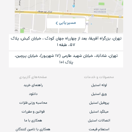
مسیریابی
تهران، بزرگراه آفریقا، بعد از چهارراه جهان کودک ، خیابان کیش، پلاک
۵۷، طبقه ۱
تهران، شادآباد، خیابان شهید طارمی (۱۷ شهریور)، خیایان پرچین،
پلاک ۱۰۱
محصولات و خدمات
صفحه‌های کاربردی
لوله استیل
راهنمای خرید
ورق استیل
دانلود
پروفیل استیل
محاسبه وزنی فلزات
میلگرد استیل
قوانین و مقررات
اتصالات استیل
همکاری با ما
استعلام قیمت
همکاری با تامین کنندگان