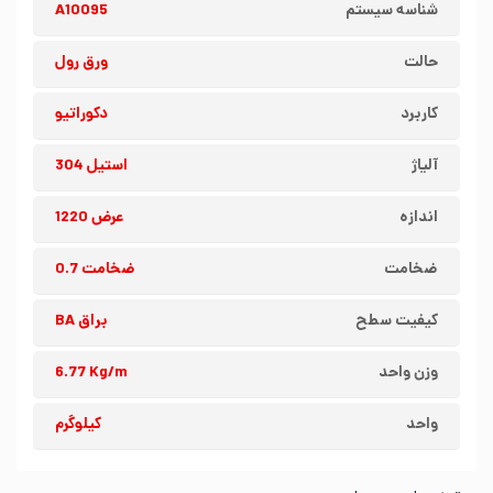
شناسه سیستم
A10095
حالت
ورق رول
کاربرد
دکوراتیو
آلیاژ
استیل 304
اندازه
عرض 1220
ضخامت
ضخامت 0.7
کیفیت سطح
براق BA
وزن واحد
6.77 Kg/m
واحد
کیلوگرم