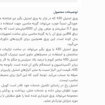
توضیحات محصول
ورق استیل 430 که در بازار به ورق استیل بگیر نیز شن
خوردگی نسبتاً خوب، می‌تواند گزینه مناسبی جهت استفاده 
ورق 0.7 میلی‌متر و عرض رول آن
براق BAاین ورق آن را به گزینه مناسبی برای ساخت تجهیز
بدل کرده است. این ورق همچنین برای کاربردهای دکوراتیو 
می‌گیرد.
ورق استیل 430 یا ورق بگیر می‌تواند در ساخت تزئ
ساختمان و استفاده در محیط‌های حاوی اسید نیتریک کاربرد 
استیل 430 عناصر کروم با درصد بالا، سیلیس و منگنز به 
برابر اکسیداسیون و استحکام بالای آن شده است. باتوجه به م
430، قیمت این آلیاژ نسبت به سایر آلیاژهای استیل پایین‌ت
صرفه به حساب می‌آید. توجه کنید که این آلیاژ برای محیط‌ه
مناسب نیست.
استیل رخ در راستای تکمیل خدمات خود قادر است کویل ور
مورد نظرتان برش داده و خدمات خش، پرداخت و روکش ورق
مجموعه می‌تواند ورق خریداری شده شما را طبق سفارش با ب
مورد نیازتان نزدیک‌تر نماید.