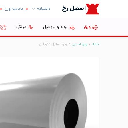
Ski
استیل رخ
دانشنامه
محاسبه وزن
t
conten
ورق
لوله و پروفیل
میلگرد
خانه
/
ورق استیل
/
ورق استیل دکوراتیو