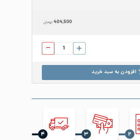
404,500
تومان
ورق رول استیل 430 عرض 1000 ضخامت 0.7 براق BA عدد
افزودن به سبد خرید
‍۴
‍۳
‍۲