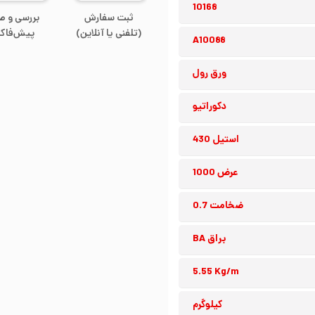
10168
ثبت سفارش
بررسی و ص
(تلفنی یا آنلاین)
پیش‌فاکت
A10088
ورق رول
دکوراتیو
استیل 430
عرض 1000
ضخامت 0.7
براق BA
5.55 Kg/m
کیلوگرم