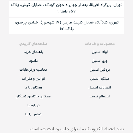
تهران، بزرگراه آفریقا، بعد از چهارراه جهان کودک ، خیابان کیش، پلاک
۵۷، طبقه ۱
تهران، شادآباد، خیابان شهید طارمی (۱۷ شهریور)، خیایان پرچین،
پلاک ۱۰۱
محصولات و خدمات
صفحه‌های کاربردی
لوله استیل
راهنمای خرید
ورق استیل
دانلود
پروفیل استیل
محاسبه وزنی فلزات
میلگرد استیل
قوانین و مقررات
اتصالات استیل
همکاری با ما
استعلام قیمت
همکاری با تامین کنندگان
درباره ما
تماس با ما
نماد اعتماد الکترونیک ما، برای جلب رضایت شماست.