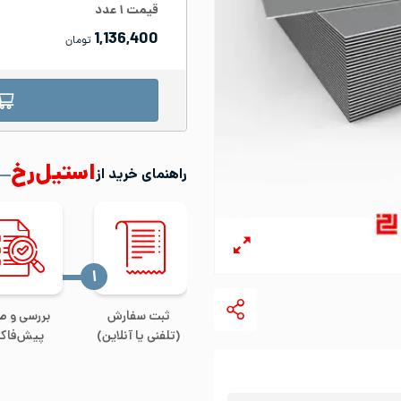
قیمت
۱
عدد
1,136,400
تومان
استیل‌رخ
راهنمای خرید از
‍۱
ثبت سفارش
بررسی و ص
(تلفنی یا آنلاین)
پیش‌فاکت