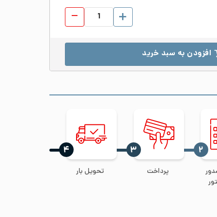
ورق شیت استیل 316 ابعاد 1220*3000 ضخامت 3 مات 2B عدد
افزودن به سبد خرید
‍۴
‍۳
‍۲
دور
پرداخت
تحویل بار
ور