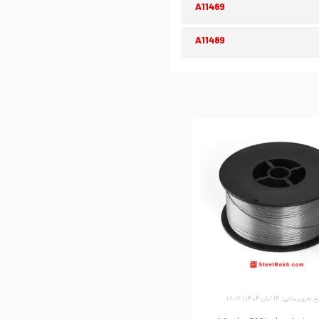
A11489
A11489
ه‌روزرسانی: ۱۴ آبان ۱۴۰۴ | ۱۸:۱۲