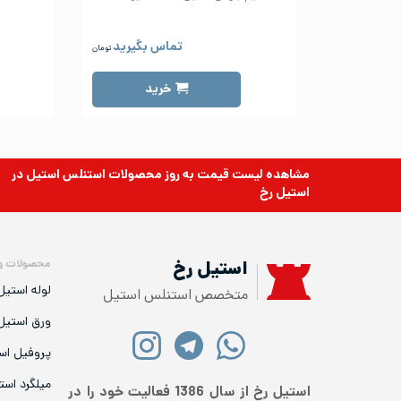
تماس بگیرید
تومان
خرید
مشاهده لیست قیمت به روز
محصولات استنلس استیل
در
استیل رخ
محصولات و
استیل رخ
لوله استیل
متخصص استنلس استیل
ورق استیل
پروفیل اس
میلگرد است
استیل رخ از سال 1386 فعالیت خود را در