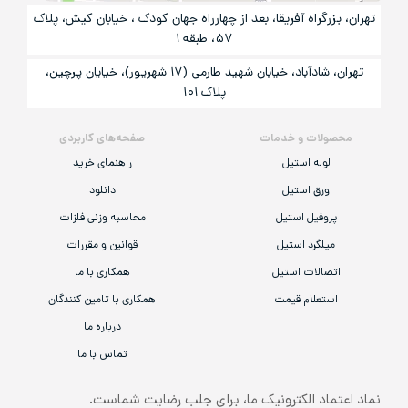
تهران، بزرگراه آفریقا، بعد از چهارراه جهان کودک ، خیابان کیش، پلاک
۵۷، طبقه ۱
تهران، شادآباد، خیابان شهید طارمی (۱۷ شهریور)، خیایان پرچین،
پلاک ۱۰۱
محصولات و خدمات
صفحه‌های کاربردی
لوله استیل
راهنمای خرید
ورق استیل
دانلود
پروفیل استیل
محاسبه وزنی فلزات
میلگرد استیل
قوانین و مقررات
اتصالات استیل
همکاری با ما
استعلام قیمت
همکاری با تامین کنندگان
درباره ما
تماس با ما
نماد اعتماد الکترونیک ما، برای جلب رضایت شماست.