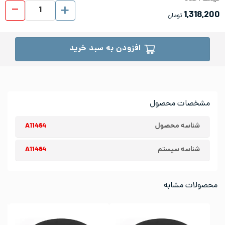
ورق شیت
1,318,200
تومان
افزودن به سبد خرید
مشخصات محصول
شناسه محصول
A11484
شناسه سیستم
A11484
محصولات مشابه