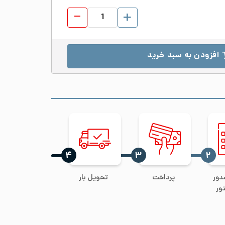
ورق شیت استیل 304 ابعاد 2000*3000 ضخامت 15 مات No.1 عدد
افزودن به سبد خرید
‍۴
‍۳
‍۲
دور
پرداخت
تحویل بار
ور