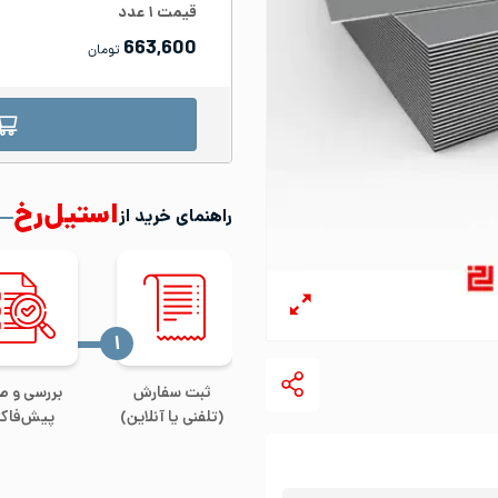
قیمت
۱
عدد
663,600
تومان
استیل‌رخ
راهنمای خرید از
‍۱
ثبت سفارش
بررسی و ص
(تلفنی یا آنلاین)
پیش‌فاکت