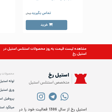
تماس بگیرید
تومان
خرید
مشاهده لیست قیمت به روز
محصولات استنلس استیل
در
استیل رخ
محصولات و
استیل رخ
لوله استیل
متخصص استنلس استیل
ورق استیل
پروفیل اس
میلگرد است
استیل رخ از سال 1386 فعالیت خود را در