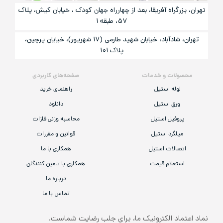
تهران، بزرگراه آفریقا، بعد از چهارراه جهان کودک ، خیابان کیش، پلاک
۵۷، طبقه ۱
تهران، شادآباد، خیابان شهید طارمی (۱۷ شهریور)، خیایان پرچین،
پلاک ۱۰۱
محصولات و خدمات
صفحه‌های کاربردی
لوله استیل
راهنمای خرید
ورق استیل
دانلود
پروفیل استیل
محاسبه وزنی فلزات
میلگرد استیل
قوانین و مقررات
اتصالات استیل
همکاری با ما
استعلام قیمت
همکاری با تامین کنندگان
درباره ما
تماس با ما
نماد اعتماد الکترونیک ما، برای جلب رضایت شماست.