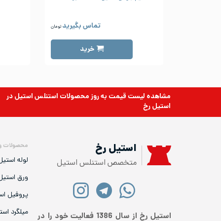
تماس بگیرید
تومان
خرید
مشاهده لیست قیمت به روز
محصولات استنلس استیل
در
استیل رخ
محصولات و
استیل رخ
لوله استیل
متخصص استنلس استیل
ورق استیل
پروفیل اس
میلگرد است
استیل رخ از سال 1386 فعالیت خود را در