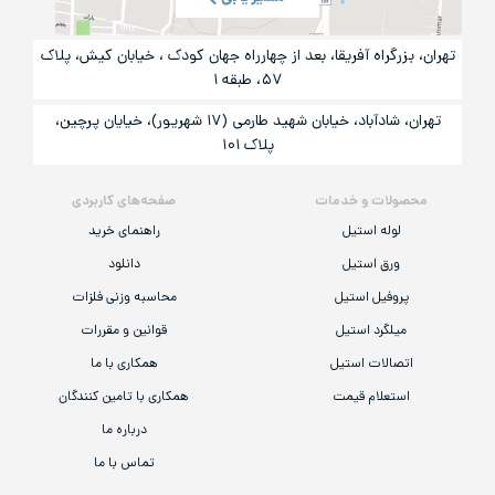
تهران، بزرگراه آفریقا، بعد از چهارراه جهان کودک ، خیابان کیش، پلاک
۵۷، طبقه ۱
تهران، شادآباد، خیابان شهید طارمی (۱۷ شهریور)، خیایان پرچین،
پلاک ۱۰۱
محصولات و خدمات
صفحه‌های کاربردی
لوله استیل
راهنمای خرید
ورق استیل
دانلود
پروفیل استیل
محاسبه وزنی فلزات
میلگرد استیل
قوانین و مقررات
اتصالات استیل
همکاری با ما
استعلام قیمت
همکاری با تامین کنندگان
درباره ما
تماس با ما