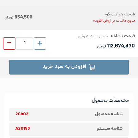
قیمت هر کیلوگرم
854,500
تومان
بدون مالیات بر ارزش افزوده
قیمت
۱
شاخه
معادل
131.86
کیلوگرم
لوله 
112,674,370
تومان
افزودن به سبد خرید
مشخصات محصول
شناسه محصول
20402
شناسه سیستم
A20153