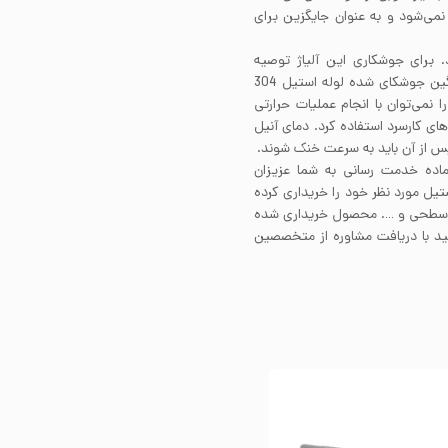
ی ساحلی و دریایی استیل 304 پیشنهاد نمی‌شود و به عنوان جایگزین برای
ی دارد. برای جوشکاری این آلیاژ توصیه
می‌شود از فیلرمتال 308 استفاده کنید. مقاطع ضخیم و سنگین جوشکای شده لوله استیل 304
 از انجام جوشکاری نیاز به آنیل دارند. لوله استیل 304 را نمی‌توان با انجام عملیات حرارتی
حکام استیل 304 باید از فرآیندهای کارسرد استفاده کرد. دمای آنیل
ماده خدمت رسانی به شما عزیزان
تیل مورد نظر خود را خریداری کرده
ت سطحی و …. محصول خریداری شده
نید با دریافت مشاوره از متخصصین