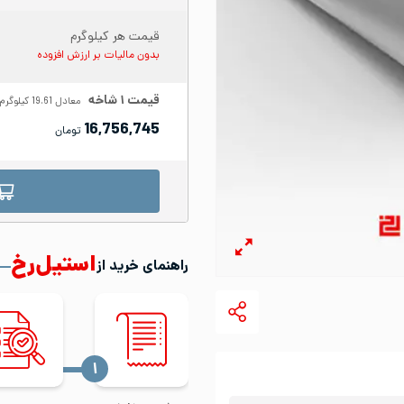
قیمت هر کیلوگرم
بدون مالیات بر ارزش افزوده
قیمت
۱
شاخه
معادل
19.61
کیلوگرم
16,756,745
تومان
استیل‌رخ
راهنمای خرید از
‍۱