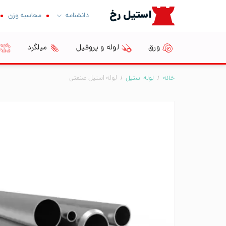
Ski
استیل رخ
دانشنامه
محاسبه وزن
t
conten
ورق
لوله و پروفیل
میلگرد
خانه
/
لوله استیل
/
لوله استیل صنعتی