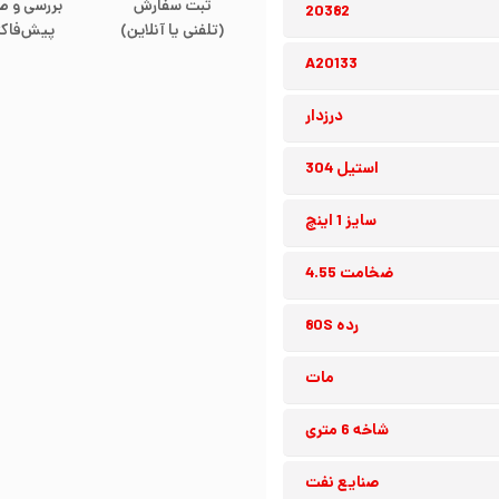
ثبت سفارش
بررسی و ص
20382
(تلفنی یا آنلاین)
پیش‌فاکت
A20133
درزدار
استیل 304
سایز 1 اینچ
ضخامت 4.55
رده 80S
مات
شاخه 6 متری
صنایع نفت