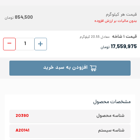
قیمت هر کیلوگرم
854,500
تومان
بدون مالیات بر ارزش افزوده
قیمت
۱
شاخه
معادل
20.55
کیلوگرم
لوله ص
17,559,975
تومان
افزودن به سبد خرید
مشخصات محصول
شناسه محصول
20390
شناسه سیستم
A20141