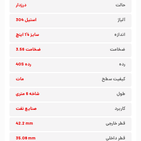
حالت
درزدار
آلیاژ
استیل 304
اندازه
سایز ¼1 اینچ
ضخامت
ضخامت 3.56
رده
رده 40S
کیفیت سطح
مات
طول
شاخه 6 متری
کاربرد
صنایع نفت
قطر خارجی
42.2 mm
قطر داخلی
35.08 mm