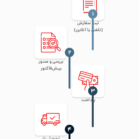
‍۱
ثبت سفارش
(تلفنی یا آنلاین)
‍۲
بررسی و صدور
پیش‌فاکتور
‍۳
پرداخت
‍۴
تحویل بار