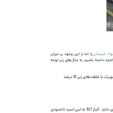
واد شیمیایی
)؛ اما با این‌ وجود بر میزان
شاره داشته باشیم. به مثال‌های زیر توجه
و 317 می‌توانند در برابر اسید فسفریک (مقاومت در تمامی غلظت‌ها) و اسید سولفوریک با غلظت‌های زیر 10 درصد
در بین تمام اسیدهای رایج اسید هیدروکلریک یک استثنا است و استفاده از آن با اکثر آلیاژهای استیل سازگاری ندارد. آلیاژ 321 به این اسید تاحدودی