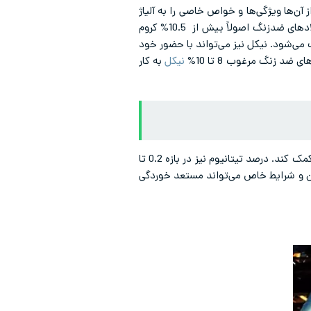
ز آن‌ها ویژگی‌ها و خواص خاصی را به آلیاژ
می‌بخشند. حضور کروم به‌منظور بهبود مقاومت به اکسایش، سختی‌پذیری و همچنین خوردگی بسیار ضروری است. فولادهای ضدزنگ اصولاً بیش از 10.5% کروم
 می‌شود. نیکل نیز می‌تواند با حضور خود
د زنگ مرغوب 8 تا 10%
نیکل
به کار
تیتانیوم نیز عنصری است که می‌تواند میزان اکسیژن و نیتروژن در فولاد را کاهش دهد و به افزایش سختی و چقرمگی کمک کند. درصد تیتانیوم نیز در بازه 0.2 تا
100 درصد نفوذ ناپذیر نیست و در طول زمان و شرایط خاص می‌تواند مستعد خوردگی