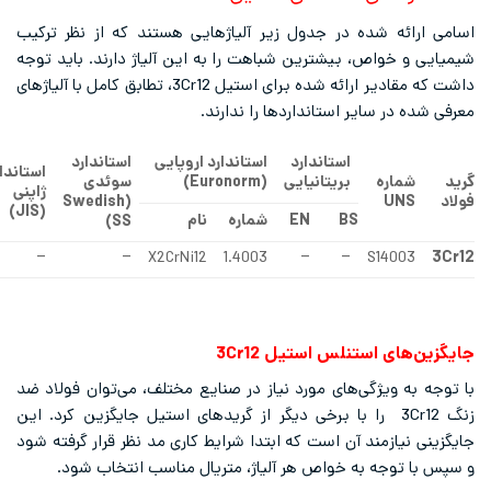
ه شده در جدول زیر آلیاژهایی هستند که از نظر ترکیب
خواص، بیشترین شباهت را به این آلیاژ دارند. باید توجه
داشت که مقادیر ارائه شده برای استیل 3Cr12، تطابق کامل با آلیاژهای
ر سایر استانداردها را ندارند.
استاندارد
استاندارد اروپایی
استاندارد
استاندارد
اره
بریتانیایی
(
Euronorm
)
سوئدی
ژاپنی
Swedish
(
U
)
JIS
(
BS
EN
شماره
نام
)
SS
–
–
X2CrNi12
1.4003
–
–
S140
ای استنلس استیل
3Cr12
ویژگی‌های مورد نیاز در صنایع مختلف، می‌توان فولاد ضد
زنگ 3Cr12 را با برخی دیگر از گریدهای استیل جایگزین کرد. این
ازمند آن است که ابتدا شرایط کاری مد نظر قرار گرفته‌ شود
وجه به خواص هر آلیاژ، متریال مناسب انتخاب شود.