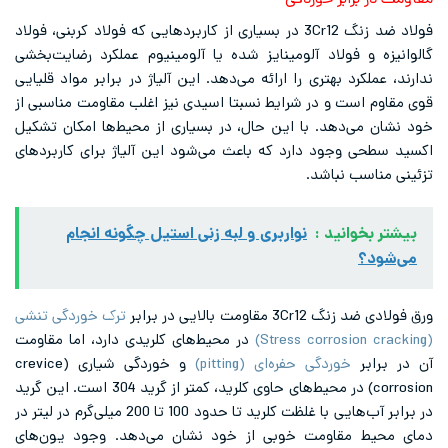
برابر خوردگی
فولاد ضد زنگ 3Cr12 در بسیاری از کاربردهایی که فولاد کربنی، فولاد
و فولاد آلومینایز شده یا آلومینیوم عملکرد رضایت‌بخشی
کرد بهتری را ارائه می‌دهد. این آلیاژ در برابر مواد قلیایی
است و در شرایط نسبتا اسیدی نیز اغلب مقاومت مناسبی از
ی‌دهد. با این حال، در بسیاری از محیط‌ها امکان تشکیل
 وجود دارد که باعث می‌شود این آلیاژ برای کاربردهای
ب نباشد.
وانید :
نواربری و لبه زنی استیل چگونه انجام
قاومت بالایی در برابر
ترک‌ خوردگی تنشی
در محیط‌های کلریدی دارد، اما مقاومت
بر
خوردگی حفره‌ای (pitting)
و خوردگی شیاری (crevice
corrosion) در محیط‌های حاوی کلرید، کمتر از گرید 304 است. این گرید
در برابر آب‌هایی با غلظت کلرید تا حدود 100 تا 200 میلی‌گرم در لیتر در
 مقاومت خوبی از خود نشان می‌دهد. وجود یون‌های