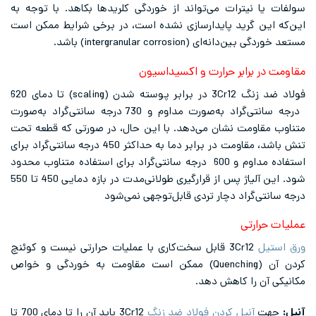
نیترات می‌تواند از خوردگی کلریدها بکاهد. با توجه به
 گرید پایدارسازی نشده است، در برخی شرایط ممکن است
ی (intergranular corrosion) باشد.
برابر حرارت و اکسیداسیون
فولاد ضد زنگ 3Cr12 در برابر پوسته شدن (scaling) تا دمای 620
درجه سانتی‌گراد به‌صورت مداوم و 730 درجه سانتی‌گراد به‌صورت
ومت نشان می‌دهد. با این حال، در صورتی که قطعه تحت
تنش باشد، مقاومت در برابر دما به حداکثر 450 درجه سانتی‌گراد برای
استفاده مداوم و 600 درجه سانتی‌گراد برای استفاده متناوب محدود
شود. این آلیاژ پس از قرارگیری طولانی‌مدت در بازه دمایی 450 تا 550
گراد دچار تردی قابل‌توجهی نمی‌شود
رتی
3Cr12 قابل سخت‌کاری با عملیات حرارتی نیست و کوئنچ
کردن آن (Quenching) ممکن است مقاومت به خوردگی و خواص
 را کاهش دهد.
آنیل کردن فولاد ضد زنگ
3Cr12 باید آن را تا دمای 700 تا