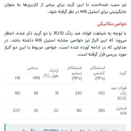
ه‌است تا این گرید برای برخی از کاربری‌ها به عنوان
409 در نظر گرفته شود.
یکی
با توجه به شباهت فولاد ضد زنگ 3Cr12 با دو گرید ذکر شده، انتظار
می‌رود که این آلیاژ نیز خواصی مشابه استیل 409 داشته باشد. در
در ادامه آورده شده است، خواص مربوط با این دو آلیاژ
قرار گرفته است.
استحکام
استحکام
سختی
ازدیاد
کششی
تسلیم
طول (%)
HB
HRB
(MPa)
(MPa)
180
88
18
280
450
207
95
20
180
380