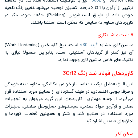
و
308L
نیز با موفقیت استفاده شده‌اند. گاز محافظ
ترکیبی از آرگون با 1 تا 2 درصد اکسیژن توصیه می‌شود.تغییر رنگ ناحیه
جوش باید از طریق اسیدشویی (Pickling) حذف شود، مگر در
مقاوم به سایش که ممکن است استثنا باشند.
ینکاری
 مشابه
گرید 430
است. نرخ کارسختی (Work Hardening)
ر از گریدهای آستنیتی است، بنابراین معمولا نیازی به
خاص ماشین‌کاری وجود ندارد.
ولاد ضد زنگ 3Cr12
ه‌دلیل ترکیب مناسب از خواص مکانیکی، مقاومت به خوردگی
 اقتصادی، در طیف گسترده‌ای از صنایع مورد استفاده قرار
 جمله مهم‌ترین کاربردهای این گرید می‌توان به تجهیزات
وری مواد معدنی، سیستم‌های حمل‌ونقل صنعتی، تجهیزات
اده در صنایع قند و شکر و همچنین قطعات کوره‌ها و
عتی اشاره کرد.