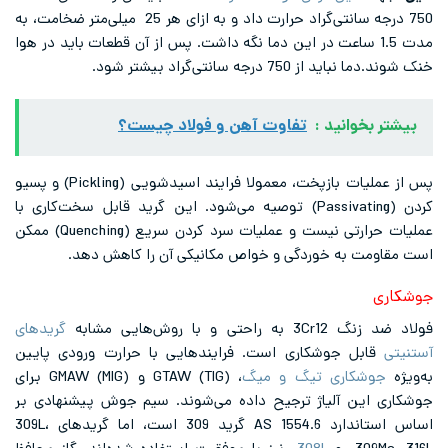
750 درجه سانتی‌گراد حرارت داد و به ازای هر 25 میلی‌متر ضخامت، به
 1.5 ساعت در این دما نگه داشت. پس از آن قطعات باید در هوا
 درجه سانتی‌گراد بیشتر شود.
وانید :
تفاوت آهن و فولاد چیست؟
پس از عملیات بازپخت، معمولا فرایند اسیدشویی (Pickling) و پسیو
کردن (Passivating) توصیه می‌شود. این گرید قابل سخت‌کاری با
عملیات حرارتی نیست و عملیات سرد کردن سریع (Quenching) ممکن
 به خوردگی و خواص مکانیکی آن را کاهش دهد.
با روش‌هایی مشابه
گریدهای
ل جوشکاری است. فرایندهایی با حرارت ورودی پایین
کاری تیگ و میگ
، GTAW (TIG) و GMAW (MIG) برای
ن آلیاژ ترجیح داده می‌شوند. سیم جوش پیشنهادی بر
اساس استاندارد AS 1554.6 گرید 309 است، اما گریدهای 309L،