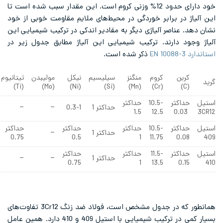
خود دارای حدود 12% وزنی کروم است. این مقدار سبب شده است تا
در برابر خوردگی در محیط‌های ملایم مقاومت خوبی از خود
ناصر آلیاژی دیگر به مقادیر اندکی در ترکیب شیمیایی این
 دارند. ترکیب شیمیایی این آلیاژ مطابق جدول زیر در
ذکر شده است.
ن
کروم
منگنز
سیلیسیم
نیکل
مولیبدن
تیتانیوم
(Ti)
(Mo)
(Ni)
(Si)
(Mn)
(Cr)
کثر
10.5-
حداکثر
حداکثر 1
0.3-1
–
–
1.5
12.5
کثر
10.5-
حداکثر
حداکثر
حداکثر
حداکثر 1
–
0.75
0.5
1
11.75
0
کثر
11.5-
حداکثر
حداکثر
حداکثر 1
–
–
0.75
1
13.5
0
همانطور که در جدول مشخص است، فولاد ضد زنگ 3Cr12 تفاوت‌های
بسیار کمی در ترکیب شیمیایی با استیل 409 و 410 دارد. همین عامل