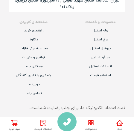
تهران، شادآباد، خیابان شهید طارمی (۱۷ شهریور)، خیایان پرچین،
پلاک ۱۰۱
محصولات و خدمات
صفحه‌های کاربردی
لوله استیل
راهنمای خرید
ورق استیل
دانلود
پروفیل استیل
محاسبه وزنی فلزات
میلگرد استیل
قوانین و مقررات
اتصالات استیل
همکاری با ما
استعلام قیمت
همکاری با تامین کنندگان
درباره ما
تماس با ما
نماد اعتماد الکترونیک ما، برای جلب رضایت شماست.
همه‌ی حقوق مادی و معنوی این وب‌سایت به «شرکت گام استیل صنعت قشم» تعلق
خانه
محصولات
استعلام قیمت
سبد خرید
دارد.