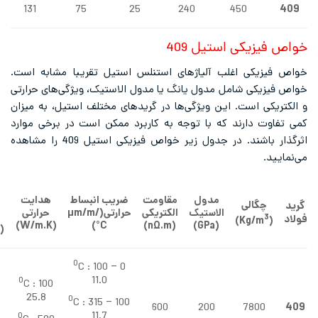
131
75
25
240
450
فیزیکی استیل 409
فیزیکی اغلب آلیاژهای استنلس استیل تقریبا مشابه است.
یزیکی شامل مدول یانگ یا مدول الاستیک، ویژگی‌های حرارتی
ریکی است. این ویژگی‌‌ها در گریدهای مختلف استیل، به میزان
اوت دارند که با توجه به کاربرد ممکن است در برخی موارد
اثرگذار باشند. در جدول زیر خواص فیزیکی استیل 409 را مشاهده
یید.
گرمای
مدول
مقاومت
ضریب انبساط
هدایت
چگالی
ویژه
الاستیک
الکتریکی
حرارتی
(μm/m/
حرارتی
3
)
Kg/m
(
)
W/m.K
(
°C)
)
nΩ.m
(
)
GPa
(
)
J/kg.K
(
0
C :
0 – 100
11.0
0
C :
100
25.8
0
C :
100 – 315
460
600
200
7800
11.7
0