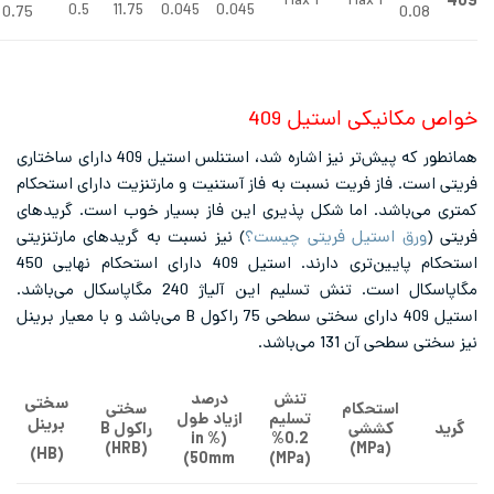
Max 1
Max 1
0.5
11.75
0.045
0.045
0.75
0.08
مکانیکی استیل 409
همانطور که پیش‌تر نیز اشاره شد، استنلس استیل 409 دارای ساختاری
است. فاز فریت نسبت به فاز آستنیت و مارتنزیت دارای استحکام
می‌باشد. اما شکل پذیری این فاز بسیار خوب است. گریدهای
(
ورق استیل فریتی چیست؟
) نیز نسبت به گریدهای مارتنزیتی
استحکام پایین‌تری دارند. استیل 409 دارای استحکام نهایی 450
مگاپاسکال است. تنش تسلیم این آلیاژ 240 مگاپاسکال می‌باشد.
استیل 409 دارای سختی سطحی 75 راکول B می‌باشد و با معیار برینل
سطحی آن 131 می‌باشد.
تنش
درصد
سختی
استحکام
سختی
تسلیم
ازیاد طول
برینل
کششی
راکول
B‌
(% in
0.2%
(
HRB
)
)
MPa
(
)
HB
(
50mm)
)
MPa
(