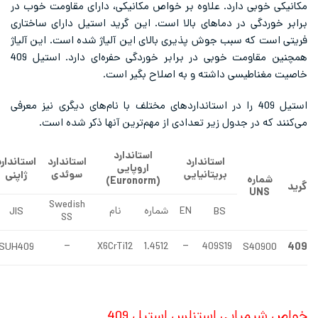
ی خوبی دارد. علاوه بر خواص مکانیکی، دارای مقاومت خوب در
خوردگی در دماهای بالا است. این گرید استیل دارای ساختاری
است که سبب جوش پذیری بالای این آلیاژ شده است. این آلیاژ
همچنین مقاومت خوبی در برابر خوردگی حفره‌ای دارد. استیل 409
مغناطیسی داشته و به اصلاح بگیر است.
استیل 409 را در استانداردهای مختلف با نام‌های دیگری نیز معرفی
د که در جدول زیر تعدادی از مهم‌ترین آنها ذکر شده است.
استاندارد
استاندارد
استاندارد
استاندارد
اروپایی
ژاپنی
بریتانیایی
سوئدی
شماره
(Euronorm)
UNS
Swedish
JIS
BS
EN
شماره
نام
SS
SUH409
S40900
–
X6CrTi12
1.4512
–
409S19
شیمیایی استنلس استیل 409