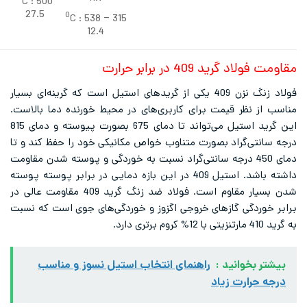
C :
500
27.5
0
C :
315 – 538
12.4
لاد گرید 409 در برابر حرارت
فولاد زنگ نزن 409 یکی از گریدهای استیل است که گرینه‌ای بسیار
از نظر قیمت برای کاربری‌های در محیط خورنده دما بالاست.
این گرید استیل می‌تواند تا دمای 675 بصورت پیوسته و دمای 815
انتی‌گراد بصورت متناوب خواص مکانیکی خود را حفظ کند و تا
دمای 450 درجه سانتی‌گراد نسبت به خوردگی و پوسته شدن مقاومت
داشته باشد. استیل 409 در این بازه دمایی در برابر پوسته پوسته
شدن بسیار مقاوم است. فولاد ضد زنگ گرید 409 مقاومت عالی در
خوردگی گازهای خروجی اگزوز و خوردگی‌های جوی است که نسبت
برتری دارد.
تر بخوانید :
راهنمای انتخاب استیل نسوز و مناسب
ه حرارت زیاد