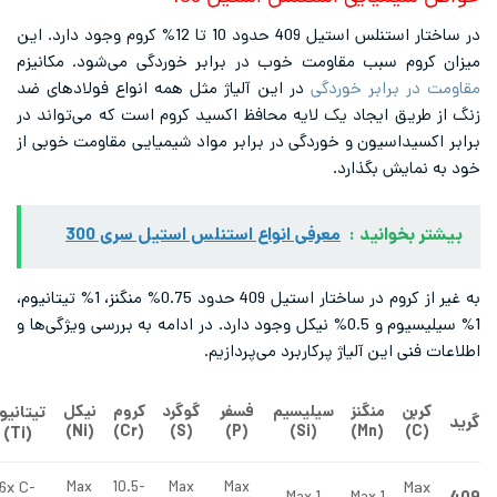
در ساختار استنلس استیل 409 حدود 10 تا 12% کروم وجود دارد. این
 کروم سبب مقاومت خوب در برابر خوردگی می‌شود. مکانیزم
 در برابر خوردگی
در این آلیاژ مثل همه انواع فولادهای ضد
 طریق ایجاد یک لایه محافظ اکسید کروم است که می‌تواند در
اکسیداسیون و خوردگی در برابر مواد شیمیایی مقاومت خوبی از
 نمایش بگذارد.
تر بخوانید :
معرفی انواع استنلس استیل سری 300
به غیر از کروم در ساختار استیل 409 حدود 0.75% منگنز، 1% تیتانیوم،
1% سیلیسیوم و 0.5% نیکل وجود دارد. در ادامه به بررسی ویژگی‌ها و
 فنی این آلیاژ پرکاربرد می‌پردازیم.
تیتانیوم
کربن
منگنز
سیلیسیم
فسفر
گوگرد
کروم
نیکل
)
Ni
(
)
Cr
(
)
S
(
)
P
(
)
Si
(
)
Mn
(
)
C
(
)
Ti
(
6x C-
Max
Max
10.5-
Max
Max