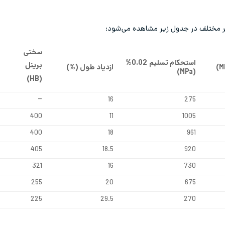
سختی
استحکام تسلیم
0.02%
برینل
M
)
ازدیاد طول (%)
)
MPa
(
)
HB
(
–
16
275
400
11
1005
400
18
961
405
18.5
920
321
16
730
255
20
675
225
29.5
270