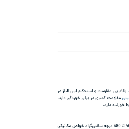
د. بالاترین مقاومت و استحکام این آلیاژ در
یتی
مقاومت کمتری در برابر خوردگی دارد.
استیل 410 تا دمای 650 درجه سانتی‌گراد در برابر پوسته‌ای شدن مقاومت می‌کند. هرچند باید توجه داشت در دمای 400 تا 580 درجه سانتی‌گراد خواص مکانیکی