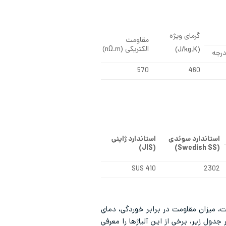
گرمای ویژه
مقاومت
(J/kg.K)
الکتریکی (nΩ.m)
570
460
استاندارد سوئدی
استاندارد ژاپنی
)
JIS
(
)
Swedish SS
(
SUS 410
2302
تیل 410 استفاده کنیم. قابلیت تامین، قیمت، میزان مقاومت در برابر خوردگی، دمای
م به جایگزینی استیل 410 با گریدهای دیگر شویم. در جدول زیر، برخی از این آلیاژها را معرفی