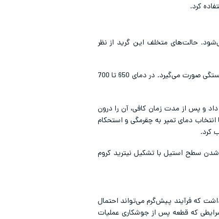
فاده کرد.
شود. حالت‌های متخلف این گرید از نظر
: استیل 410 را می‌توان در دمای 815 تا 900 درجه سانتی‌گراد آنیل کامل کرد. خنک کاری آن نیز در کوره و به آهستگی صورت می‌گیرد. در دمای 650 تا 700
ی دمایی حدود 925 تا 1010 درجه سانتی‌گراد حرارت داد و پس از مدت زمان کافی، آن را درون
ا انتخاب دمای تمپر به چقرمگی و استحکام
ت شدن سطح استیل با تشکیل نیترید کروم
 نظر داشت که فرآیند پیش‌گرم می‌تواند احتمال
درجه سانتی‌گراد تنش‌گیری شوند. در شرایطی که قطعه پس از جوشکاری عملیات