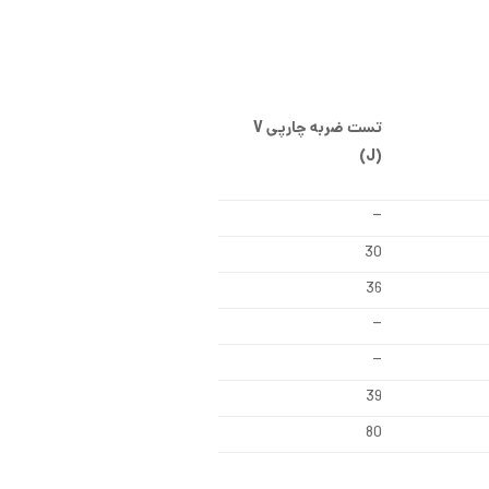
تست ضربه چارپی
V
)
J
(
–
30
36
–
–
39
80