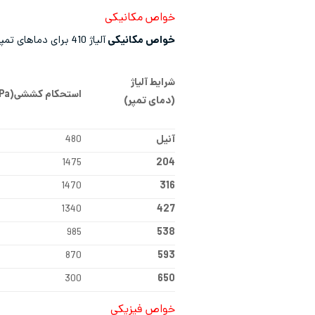
خواص مکانیکی
خواص مکانیکی
آلیاژ 410 برای دماهای تمپر مختلف در جدول زیر مشاهده می‌شود:
شرایط آلیاژ
استحکام کششی(
Pa
(دمای تمپر)
آنیل
480
1475
204
1470
316
1340
427
985
538
870
593
300
650
خواص فیزیکی