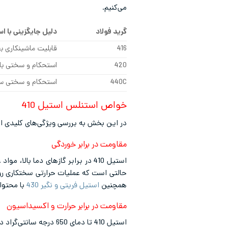
می‌کنیم.
گرید فولاد
دلیل جایگزینی با استی
416
قابلیت ماشینکاری بهت
420
استحکام و سختی بالات
440C
استحکام و سختی سطحی
خواص استنلس استیل 410
در این بخش به بررسی ویژگی‌های کلیدی استیل 410 می‌پ
مقاومت در برابر خوردگی
استیل 410 در برابر گازهای دما ب
حالتی است که عملیات حرارتی سختکاری روی آن‌ه
همچنین
استیل فریتی و نگیر 430
با محتوای 17% کروم نسبت به استنلس استیل 410 مقاومت بهتری در محیط‌ها 
مقاومت در برابر حرارت و اکسیداسیون