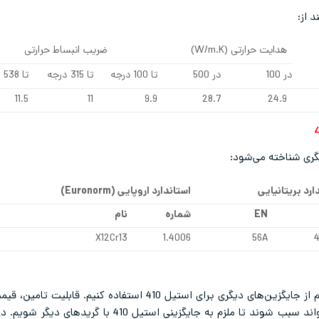
هدایت حرارتی (W/m.K)
ضریب انبساط حرارتی
در 100
در 500
تا 100 درجه
تا 315 درجه
تا 538 درجه
11.5
11
9.9
28.7
24.9
یگری شناخته می‌شود:
ارد بریتانیایی
استاندارد اروپایی (
Euronorm
)
EN
شماره
نام
X12Cr13
1.4006
56A
4
در شرایط مختلف ممکن است مجبور شویم از جایگزین‌های دیگری برای اس
کاری و … از جمله مواردی هستند که می‌تواند سبب شوند تا ملز