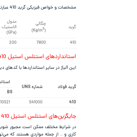
مشخصات و خواص فیزیکی گرید 410 عبارتند از:
مدول
چگالی
گرید
الاستیک
3
)
(Kg/m
(GPa)
200
7800
410
استانداردهای استنلس استیل 410
این آلیاژ در سایر استانداردها با کدهای د
استاند
گرید فولاد
شماره
UNS
BS
10S21
S41000
410
جایگزین‌های استنلس استیل 410