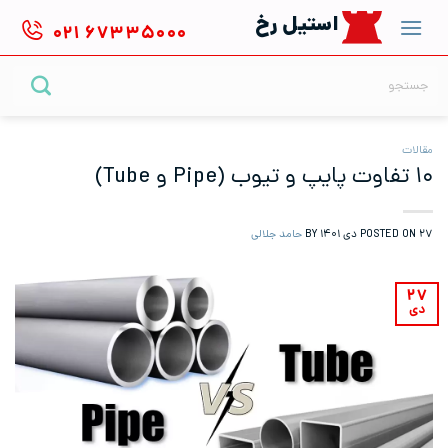
Ski
استیل رخ
۰۲۱
۶۷۳۳۵۰۰۰
t
conten
جستجو
برای:
مقالات
۱۰ تفاوت پایپ و تیوب (Pipe و Tube)
۲۷ دی ۱۴۰۱
POSTED ON
BY
حامد جلالی
۲۷
دی