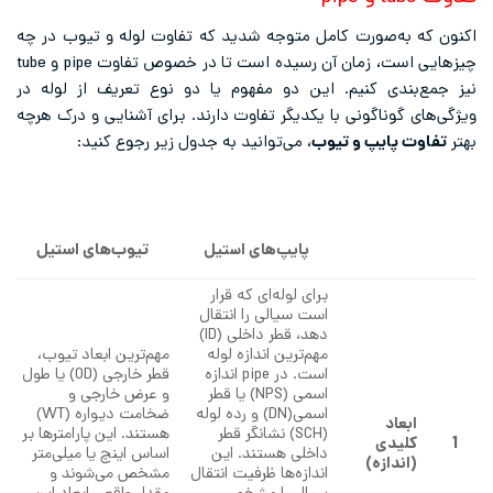
اکنون که به‌صورت کامل متوجه شدید که تفاوت لوله و تیوب در چه
چیزهایی است، زمان آن رسیده است تا در خصوص تفاوت pipe و tube
نیز جمع‌بندی کنیم. این دو مفهوم یا دو نوع تعریف از لوله در
ویژگی‌های گوناگونی با یکدیگر تفاوت دارند. برای آشنایی و درک هرچه
بهتر
تفاوت پایپ و تیوب
، می‌توانید به جدول زیر رجوع کنید:
تیوب‌های استیل
پایپ‌های استیل
برای لوله‌ای که قرار
است سیالی را انتقال
دهد، قطر داخلی (ID)
مهم‌ترین اندازه لوله
مهم‌ترین ابعاد تیوب،
است. در pipe اندازه
قطر خارجی (OD) یا طول
اسمی (NPS) یا قطر
و عرض خارجی و
اسمی(DN) و رده لوله
ضخامت دیواره (WT)
ابعاد
(SCH) نشانگر قطر
هستند. این پارامترها بر
1
کلیدی
داخلی هستند. این
اساس اینچ یا میلی‌متر
(اندازه)
اندازه‌ها ظرفیت انتقال
مشخص می‌شوند و