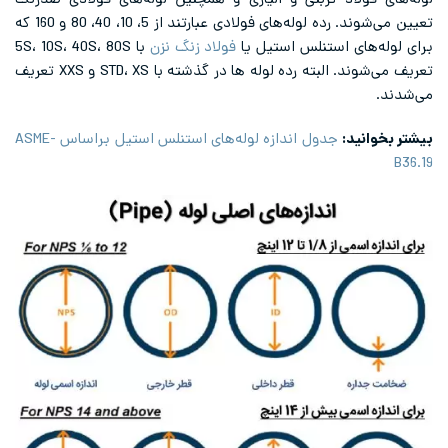
لوله‌های فولاد کربنی و آلیاژی و همچنین لوله‌های فولادی ضدزنگ
تعیین می‌شوند. رده لوله‌های فولادی عبارتند از 5، 10، 40، 80 و 160 که
برای لوله‌های استنلس استیل یا
فولاد زنگ نزن
با 5S، 10S، 40S، 80S
تعریف می‌شوند. البته رده لوله ها در گذشته با STD، XS و XXS تعریف
می‌شدند.
بیشتر بخوانید:
جدول اندازه لوله‌های استنلس استیل براساس ASME-
B36.19