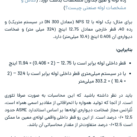
رده لوله و طبق جداول مشخصات بدست آورد. (
کلاس و
مشخصات لوله صنعتی چیست؟
)
برای مثال: یک لوله با NPS 12 (معادل DN 300 در سیستم متریک) و
رده 40، قطر خارجی معادل 12.75 اینچ (324 میلی متر) و ضخامت
دیواره‌ی آن 0.406 اینچ (10.4 میلی‌متر) دارد.
بنابراین:
قطر داخلی لوله برابر است با 12.75 – (2 × 0.406) = 11.94 اینچ
یا در سیستم میلی‌متری قطر داخلی لوله برابر است با 324 – (2
× 10.4 ) = 303.2 میلی‌متر
باید در نظر داشته باشید که این محاسبات به صورت صرفا تئوری
است. از آنجا که تولید همواره با انحرافاتی از مقادیر اسمی همراه است،
تُلرانس مجاز ضخامت دیواره‌ی لوله‌ها بر اساس استاندارد ASME حدود
12.5 +/- درصد است. از این رو قطر داخلی واقعی لوله‌ی معین ما ممکن
است 12.5+/- درصد متفاوت‌تر از مقدار محاسباتی آن باشد.