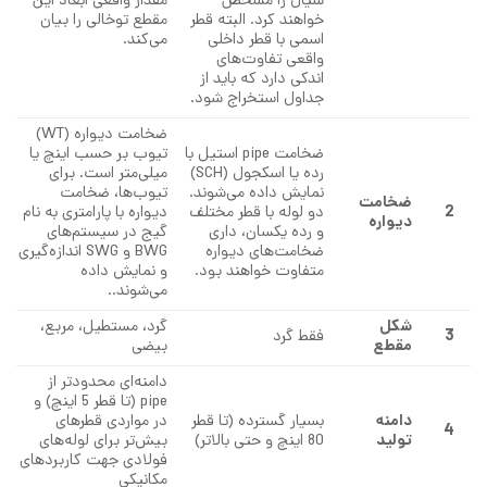
سیال را مشخص
مقدار واقعی ابعاد این
خواهند کرد. البته قطر
مقطع توخالی را بیان
اسمی با قطر داخلی
می‌کند.
واقعی تفاوت‌های
اندکی دارد که باید از
جداول استخراج شود.
ضخامت دیواره (WT)
ضخامت pipe استیل با
تیوب بر حسب اینچ یا
رده یا اسکجول (SCH)
میلی‌متر است. برای
نمایش داده می‌شوند.
تیوب‌ها، ضخامت
ضخامت
2
دو لوله با قطر مختلف
دیواره با پارامتری به نام
دیواره
و رده یکسان، داری
گیج در سیستم‌های
ضخامت‌های دیواره
BWG و SWG اندازه‌گیری
متفاوت خواهند بود.
و نمایش داده
می‌شوند..
شکل
گرد، مستطیل، مربع،
3
فقط گرد
مقطع
بیضی
دامنه‌ای محدود‌تر از
pipe (تا قطر 5 اینچ) و
دامنه
بسیار گسترده (تا قطر
در مواردی قطرهای
4
تولید
80 اینچ و حتی بالاتر)
بیش‌تر برای لوله‌های
فولادی جهت کاربردهای
مکانیکی