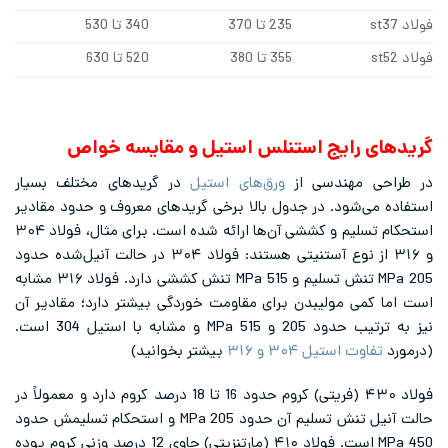
فولاد st37
235 تا 370
340 تا 530
فولاد st52
355 تا 380
520 تا 630
گریدهای رایج استنلس استیل و مقایسه خواص
در طراحی مهندسی از
ورق‌های استیل
در گریدهای مختلف بسیار
استفاده می‌شود. در جدول بالا برخی گریدهای معروف و حدود مقادیر
استحکام تسلیم و کششی آن‌ها ارائه شده است. برای مثال، فولاد ۳۰۴
و ۳۱۶ از نوع آستنیتی هستند: فولاد ۳۰۴ در حالت آنیل‌شده حدود
205 MPa تنش تسلیم و 515 MPa تنش کششی دارد. فولاد ۳۱۶ مشابه
است اما کمی مولیبدن برای مقاومت خوردگی بیشتر دارد؛ مقادیر آن
نیز به ترتیب حدود 205 و 515 MPa و مشابه با استیل 304 است.
(درمورد
تفاوت استیل ۳۰۴ و ۳۱۶
بیشتر بخوانید)
فولاد ۴۳۰ (فریتی) کروم حدود 16 تا 18 درصد کروم دارد و معمولاً در
حالت آنیل تنش تسلیم آن حدود 205 MPa و استحکام تسلیمش حدود
450 MPa است. فولاد ۴۱۰ (مارتنزیتی) حاوی 12 درصد وزنی کروم بوده