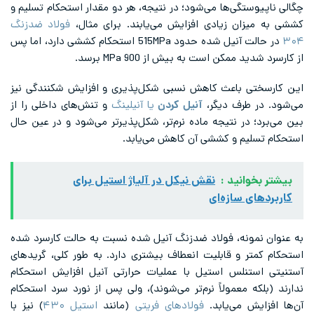
چگالی ناپیوستگی‌ها می‌شود؛ در نتیجه، هر دو مقدار استحکام تسلیم و
کششی به میزان زیادی افزایش می‌یابند. برای مثال،
فولاد ضدزنگ
۳۰۴
در حالت آنیل شده حدود 515MPa استحکام کششی دارد، اما پس
از کارسرد شدید ممکن است به بیش از 900 MPa برسد.
این کارسختی باعث کاهش نسبی شکل‌پذیری و افزایش شکنندگی نیز
می‌شود. در طرف دیگر،
آنیل کردن
یا آنیلینگ
و تنش‌های داخلی را از
بین می‌برد؛ در نتیجه ماده نرم‌تر، شکل‌پذیرتر می‌شود و در عین حال
استحکام تسلیم و کششی آن کاهش می‌یابد.
بیشتر بخوانید :
نقش نیکل در آلیاژ استیل برای
کاربردهای سازه‌ای
به عنوان نمونه، فولاد ضدزنگ آنیل شده نسبت به حالت کارسرد شده
استحکام کمتر و قابلیت انعطاف بیشتری دارد. به طور کلی، گریدهای
آستنیتی‌ استنلس استیل با عملیات حرارتی آنیل افزایش استحکام
ندارند (بلکه معمولاً نرم‌تر می‌شوند)، ولی پس از نورد سرد استحکام
آن‌ها افزایش می‌یابد.
فولادهای فریتی
(مانند
استیل ۴۳۰
) نیز با