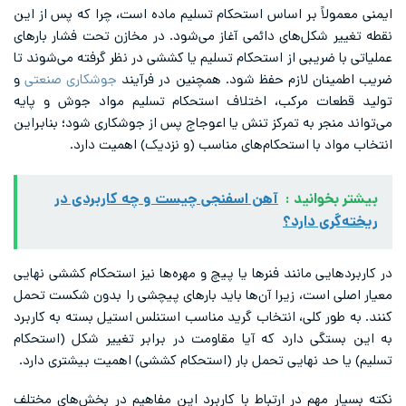
ایمنی معمولاً بر اساس استحکام تسلیم ماده است، چرا که پس از این
نقطه تغییر شکل‌های دائمی آغاز می‌شود. در مخازن تحت فشار بارهای
عملیاتی با ضریبی از استحکام تسلیم یا کششی در نظر گرفته می‌شوند تا
ضریب اطمینان لازم حفظ شود. همچنین در فرآیند
جوشکاری صنعتی
و
تولید قطعات مرکب، اختلاف استحکام تسلیم مواد جوش و پایه
می‌تواند منجر به تمرکز تنش یا اعوجاج پس از جوشکاری شود؛ بنابراین
انتخاب مواد با استحکام‌های مناسب (و نزدیک) اهمیت دارد.
بیشتر بخوانید :
آهن اسفنجی چیست و چه کاربردی در
ریخته‌گری دارد؟
در کاربردهایی مانند فنرها یا پیچ و مهره‌ها نیز استحکام کششی نهایی
معیار اصلی است، زیرا آن‌ها باید بارهای پیچشی را بدون شکست تحمل
کنند. به طور کلی، انتخاب گرید مناسب استنلس استیل بسته به کاربرد
به این بستگی دارد که آیا مقاومت در برابر تغییر شکل (استحکام
تسلیم) یا حد نهایی تحمل بار (استحکام کششی) اهمیت بیشتری دارد.
نکته بسیار مهم در ارتباط با کاربرد این مفاهیم در بخش‌های مختلف