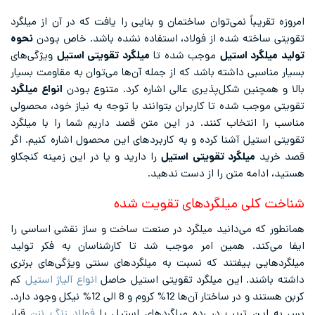
امروزه تقریباً نمی‌توان ساختمان و بنایی را یافت که در آن از میلگرد
تقویتی ساخته شده از فولاد، استفاده نشده باشد. خاص بودن
نحوه
تولید میلگرد استیل
موجب شده تا
میلگرد تقویتی استیل
ویژگی‌های
بسیار مناسبی داشته باشد که از جمله آن‌ها می‌توان به مقاومت بسیار
بالا و همچنین شکل‌پذیری عالی اشاره کرد. متنوع بودن
انواع میلگرد
تقویتی موجب شده تا کاربران بتوانند با توجه به نیاز خود،‌ محصولی
مناسب را انتخاب کنند. در این متن قصد داریم شما را با میلگرد
تقویتی استیل آشنا کرده و به کاربردهای این محصول اشاره کنیم. اگر
قصد خرید
میلگرد تقویتی
استیل
را دارید و یا در این زمینه کنجکاو
هستید،‌ ادامه متن را از دست ندهید.
شناخت کلی میلگردهای تقویت شده
همانطور که می‌دانید میلگرد در صنعت ساخت و ساز نقشی اساسی را
ایفا می‌کند. همین امر موجب شد تا کارشناسان به فکر تولید
میلگردهایی بیفتند که نسبت به میلگردهای سنتی ویژگی‌های برتری
داشته باشند. این میلگرد تقویتی استیل حاصل
انواع آلیاژ استیل
کم
کربن هستند و در ساختار آن‌ها 12% کروم و 8 الی 12% نیکل وجود دارد.
پس به این تریب در رده میلگردهای استیل یا
فولاد زنگ نزن
قرار