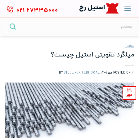
Ski
استیل رخ
۰۲۱
۶۷۳۳۵۰۰۰
t
conten
جستجو
برای:
مقالات
میلگرد تقویتی استیل چیست؟
۲۱ مهر ۱۴۰۱
POSTED ON
BY
STEEL ROKH EDITORIAL
۲۱
مهر