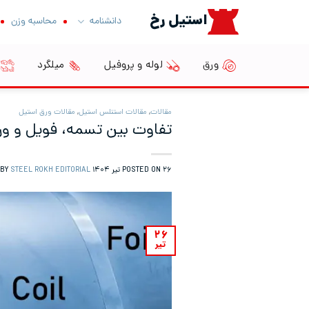
Ski
استیل رخ
دانشنامه
محاسبه وزن
t
conten
ورق
لوله و پروفیل
میلگرد
مقالات
,
مقالات استنلس استیل
,
مقالات ورق استیل
تفاوت بین تسمه، فویل و ور
۲۶ تیر ۱۴۰۴
POSTED ON
BY
STEEL ROKH EDITORIAL
۲۶
تیر