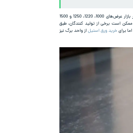
لازم به ذکر است در بازار ایران هر دو محصول شیت و پلیت با نام ورق استیل به فروش می‌رسند. عرض‌های رایج در بازار عرض‌های 1000، 1220، 1250 و 1500
 1250*2500 و 1500*6000 ابعاد رایج هستند. هرچند ممکن است برخی از تولید کنندگان، طبق
اما برای
خرید ورق استیل
از واحد برگ نیز