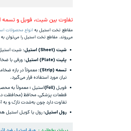
تفاوت بین شیت، فویل و تسمه 
مقاطع تخت استیل به
انواع محصولات اس
می‌روند. مقاطع تخت استیل را می‌توان به 
شیت (Sheet) استیل
: شیت استیل، ورقی با ضخامت 
پلیت (Plate) استیل
: ورقی با ضخامت بیشتر یا مساوی 5 میلی‌متر ک
تسمه (Strip)
نیاز، مورد استفاده قرار می‌گیرد.
فویل
استیل
:
(Foil)
قطعات پزشکی، محافظ (محافظت در بر
تفاوت دارد چون به‌شدت نازک و به
رول استیل:
رول یا کویل استیل هما
بیشتر بخوانید :
ورق استیل ضد اث