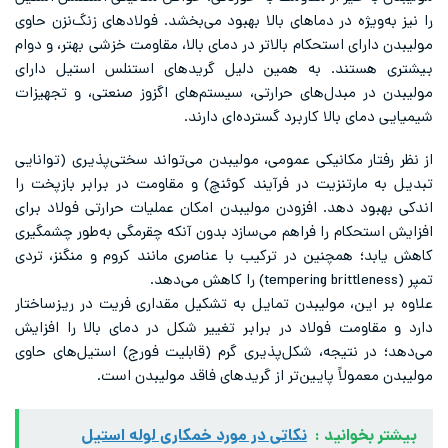
را نیز به‌ویژه در دماهای بالا بهبود می‌بخشد. فولادهای زنگ‌نزن حاوی
مولیبدن دارای استحکام بالاتر در دمای بالا، مقاومت خزشی بهتر، و دوام
بیشتری هستند. به همین دلیل گریدهای استنلس استیل دارای
مولیبدن در مبدل‌های حرارتی، سیستم‌های اگزوز صنعتی، و تجهیزات
شیمیایی دمای بالا کاربرد گسترده‌ای دارند.
از نظر رفتار مکانیکی عمومی، مولیبدن می‌تواند سختی‌پذیری (توانایی
تبدیل به مارتنزیت در فرآیند کوئنچ) و مقاومت در برابر بازپخت را
اندکی بهبود دهد. افزودن مولیبدن امکان عملیات حرارتی فولاد برای
افزایش استحکام را فراهم می‌سازد بدون آنکه چقرمگی به‌طور چشمگیری
کاهش یابد؛ همچنین در ترکیب با عناصری مانند کروم و منگنز، تردی
تمپر (tempering brittleness) را کاهش می‌دهد.
علاوه بر این، مولیبدن تمایل به تشکیل مقداری فریت در ریزساختار
دارد و مقاومت فولاد در برابر تغییر شکل در دمای بالا را افزایش
می‌دهد؛ در نتیجه، شکل‌پذیری گرم (قابلیت فورج) استیل‌های حاوی
مولیبدن معمولاً پایین‌تر از گریدهای فاقد مولیبدن است.
بیشتر بخوانید :
نکاتی در مورد خمکاری لوله استیل