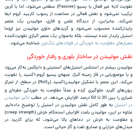
تقویت لایه غیر فعال یا پسیو (Passive) سطحی می‌شود، اما با کربن
ترکیب نمی‌شود و نقش فعالی در ممانعت از رسوب کاربید کروم ایفا
نمی‌کند. بنابراین، از دیدگاه علمی و فازی، مولیبدن یک عنصر
پایدارکننده محسوب نمی‌شود و گریدهای حاوی مولیبدن نیز لزوما
استیل پایدار شده نیستند، بلکه به‌عنوان یک عنصر آلیاژی تقویت‌کننده
معیارهای مقاومت به خوردگی در فولادهای زنگ‌نزن
شناخته می‌شود.
نقش مولیبدن در ساختار بلوری و رفتار خوردگی
مولیبدن بیشتر در استنلس استیل‌های آستنیتی و داپلکس به‌کار می‌رود
و با موضع‌یابی در فاز زمینه آلیاژ، جبهه‌ی پسیو کروم-اکسید را تقویت
می‌کند. این عنصر با تشکیل مولیبدن‌اکسید (MoO
) در سطح، از تمرکز
3
یون‌های کلرید جلوگیری کرده و عملاً مقاومت به خوردگی حفره‌ای و
شیاری را بین 20 تا 50 درصد افزایش می‌دهد. در مطلب
تاثیر مولیبدن
در استیل
به طور کامل نقش مولیبدن در استیل را توضیح داده‌ایم.
علاوه بر این، مولیبدن باعث افزایش استحکام خزش (creep strength)
و مقاومت به خزش در دماهای بالا می‌شود، که برای کاربرد در
مبدل‌های حرارتی و صنایع نفت و گاز حیاتی است.