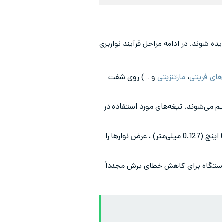
ه شوند. در ادامه مراحل فرآیند نواربری
های فریتی
،
مارتنزیتی
و …) روی شفت
می‌شوند. تیغه‌های مورد استفاده در
پس از تنظیم تیغه‌ها برای نواربری استیل، کویل وارد ناحیه برش می‌شود و تیغه‌ها با دقت 0.005 اینچ (0.127 میلی‌متر) ، عرض نوارها را
 دستگاه برای کاهش خطای برش مجدداً