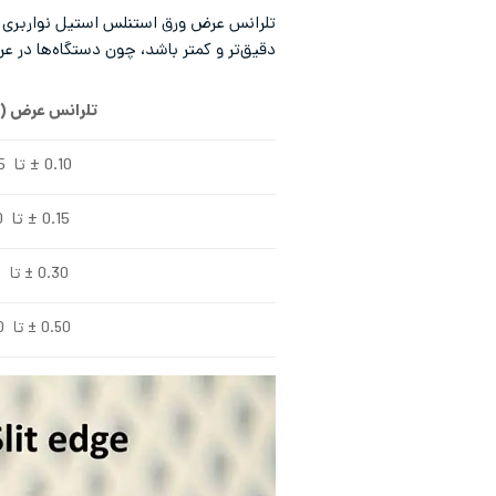
تلرانس عرض ورق استنلس استیل نواربری (slitting) ب
دقیق‌تر و کمتر باشد، چون دستگاه‌ها در عر
تلرانس عرض (م
0.10 ± تا 0.05±
0.15 ± تا 0.10±
0.30 ± تا 0.15±
0.50 ± تا 0.30±