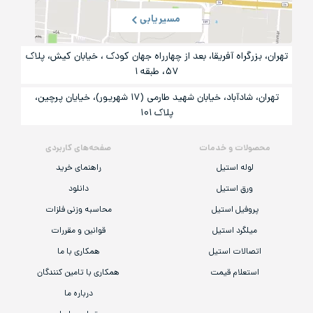
مسیریابی
تهران، بزرگراه آفریقا، بعد از چهارراه جهان کودک ، خیابان کیش، پلاک
۵۷، طبقه ۱
تهران، شادآباد، خیابان شهید طارمی (۱۷ شهریور)، خیایان پرچین،
پلاک ۱۰۱
محصولات و خدمات
صفحه‌های کاربردی
لوله استیل
راهنمای خرید
ورق استیل
دانلود
پروفیل استیل
محاسبه وزنی فلزات
میلگرد استیل
قوانین و مقررات
اتصالات استیل
همکاری با ما
استعلام قیمت
همکاری با تامین کنندگان
درباره ما