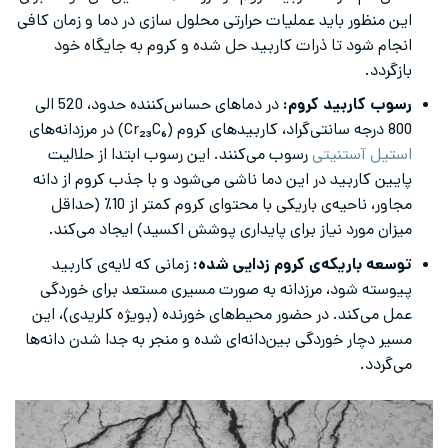
این منظور باید عملیات حرارتی محلول سازی در دما و زمان کافی
انجام شود تا ذرات کاربید حل شده و کروم به جایگاه خود
بازگردد.
رسوب کاربید کروم:
در دماهای حساس‌کننده حدود، 520 الی
800 درجه سانتی‌گراد، کاربیدهای کروم (Cr₂₃C₆) در مرزدانه‌های
استیل آستنیتی
رسوب می‌کنند. این رسوب ابتدا از حلالیت
پایین کاربید در این دما ناشی می‌شود و با جذب کروم از دانه
مجاور، ناحیه‌ی باریکی با محتوای کروم کمتر از 10٪ (حداقل
میزان مورد نیاز برای پایداری پوشش اکسید) ایجاد می‌کند.
توسعه باریکه‌ی کروم زدایی شده:
زمانی که لایه‌ی کاربید
پیوسته شود، مرزدانه به صورت مسیری مستعد برای خوردگی
عمل می‌کند. در حضور محیط‌های خورنده (بویژه کلریدی)، این
مسیر دچار خوردگی بین‌دانه‌ای شده و منجر به جدا شدن دانه‌ها
می‌گردد.