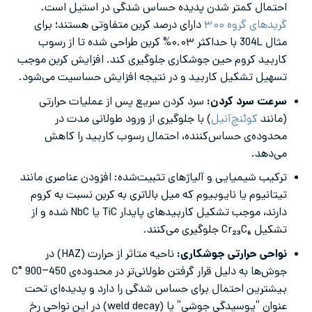
احتمال کمتر شدن پدیده حساس شدگی در استیل است.
گرید‌های گروه ۳۰۰
دارای درصد کربن متفاوتی هستند؛ برای
مثال 304L با حداکثر ۰.۰۳% کربن طراحی شده تا از رسوب
کاربید کروم حین جوشکاری جلوگیری کند. افزایش کربن موجب
تسهیل تشکیل کاربید و در نتیجه افزایش حساسیت می‌شود.
سرعت سرد کردن:
سرد کردن سریع پس از عملیات حرارتی
(مانند
کوئنچ‌آنیل
) با جلوگیری از ورود طولانی مدت در
محدوده‌ی حساس‌کننده، احتمال رسوب کاربید را کاهش
می‌دهد.
ترکیب شیمیایی و آلیاژهای تثبیت‌شده: افزودن عناصری مانند
تیتانیوم یا نایوبیوم که میل بالاتری به کربن نسبت به کروم
دارند، موجب تشکیل کاربیدهای پایدار TiC یا NbC شده و از
تشکیل Cr₂₃C₆ جلوگیری می‌کنند.
نواحی حرارتی جوشکاری:
ناحیه متاثر از حرارت (HAZ) در
جوش‌ها به دلیل قرار گرفتن طولانی‌تر در محدوده‌ی 450–900 °C
بیشترین احتمال برای حساس شدگی را دارد و پدیده‌ای تحت
عنوان “پوسیدگی جوشی” یا (weld decay) در این نواحی رخ