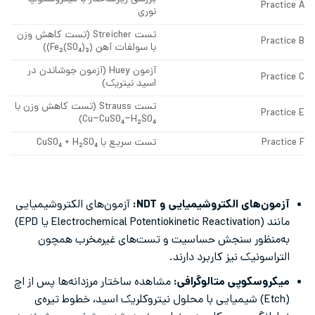
Practice A
نوری
تست Streicher (تست کاهش وزن
Practice B
با سولفات آهن (Fe₂(SO₄)₃))
آزمون Huey (آزمون جوشاندن در
Practice C
اسید نیتریک)
تست Strauss (تست کاهش وزن با
Practice E
Cu–CuSO₄–H₂SO₄)
Practice F
تست سریع با CuSO₄ + H₂SO₄
آزمون‌های الکتروشیمیایی و NDT:
آزمون‌های الکتروشیمیایی
مانند (Electrochemical Potentiokinetic Reactivation یا EPD)
به‌منظور سنجش حساسیت و تست‌های غیرمخرب همچون
التراسونیک نیز کاربرد دارند.
میکروسکوپی متالوگرافی:
مشاهده ساختار مرزدانه‌ها پس از اچ
(Etch) شیمیایی با محلول نیتروکلریک اسید، خطوط تیره‌ی