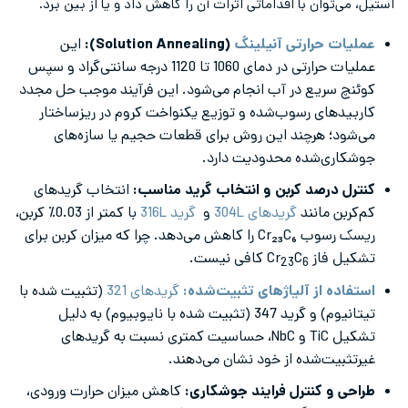
استیل، می‌توان با اقداماتی اثرات آن را کاهش داد و یا از بین برد.
عملیات حرارتی آنیلینگ
(Solution Annealing):
این
عملیات حرارتی در دمای 1060 تا 1120 درجه سانتی‌گراد و سپس
کوئنچ سریع در آب انجام می‌شود. این فرآیند موجب حل مجدد
کاربیدهای رسوب‌شده و توزیع یکنواخت کروم در ریزساختار
می‌شود؛ هرچند این روش برای قطعات حجیم یا سازه‌های
جوشکاری‌شده محدودیت دارد.
کنترل درصد کربن و انتخاب گرید مناسب:
انتخاب گریدهای
کم‌کربن مانند
گریدهای 304L
و
گرید 316L
با کمتر از 0.03٪ کربن،
ریسک رسوب Cr₂₃C₆ را کاهش می‌دهد. چرا که میزان کربن برای
تشکیل فاز Cr
C
کافی نیست.
23
6
استفاده از آلیاژهای تثبیت‌شده:
گریدهای 321
(تثبیت شده با
تیتانیوم) و گرید 347 (تثبیت شده با نایوبیوم) به دلیل
تشکیل TiC و NbC، حساسیت کمتری نسبت به گریدهای
غیرتثبیت‌شده از خود نشان می‌دهند.
طراحی و کنترل فرایند جوشکاری:
کاهش میزان حرارت ورودی،