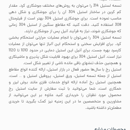
تسمه لستیل 314 را می‌توان به روش‌های مختلف جوشکاری کرد. مقدار
کم کربن در ساختار استیل 304 آن را برای جوشکاری و شکل دهی
مناسب نموده است. برای جوشکاری استیل 304 بهتر است از فیلرمتال
308 استفاده کنید. دقت کنید که مقاطع سنگین از استیل 304 زمانی
که جوشکاری شوند، نیاز به فرآیند آنیل پس از جوشکاری دارند.
تسمه استیل 304 را نمی‌توان با انجام عملیات حرارتی استحکام بخشی
کرد. برای افزایش سختی و استحکام این آلیاژ تنها می‌توان از عملیات
کارسرد بهره جست. برای آنیل این استیل دمایی در حدود 1010 تا 1120
نیاز است. آنیل استیل 304 برای بهبود قابلیت شکل پذیری و ماشینکاری
و همچنین حذف تنشهای باقی مانده ناشی از تغییر شکل است.
استیل رخ با سال‌ها حضور فعال در بازار استیل، ارائه کننده انواع مقاطع
استیل از جمله تسمه استیل، ورق استیل، پروفیل استیل و … است.
همچنین استیل رخ آماده ارائه انواع خدمات فلزی مانند برش لیزر و
خمکاری است. شما می‌توانید با ثبت سفارش از سایت استیل رخ
محصول مورد نظرتان را خریداری کنید علاوه بر این می‌توانید از
مشاورین و متخصصین ما در این زمنیه نیز کمک بگیرید تا خریدی
مطمئن‌تر داشته باشید.
محصولات مشابه