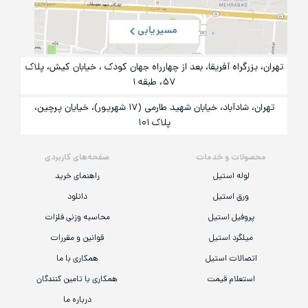
مسیریابی
تهران، بزرگراه آفریقا، بعد از چهارراه جهان کودک ، خیابان کیش، پلاک
۵۷، طبقه ۱
تهران، شادآباد، خیابان شهید طارمی (۱۷ شهریور)، خیایان پرچین،
پلاک ۱۰۱
محصولات و خدمات
صفحه‌های کاربردی
لوله استیل
راهنمای خرید
ورق استیل
دانلود
پروفیل استیل
محاسبه وزنی فلزات
میلگرد استیل
قوانین و مقررات
اتصالات استیل
همکاری با ما
استعلام قیمت
همکاری با تامین کنندگان
درباره ما