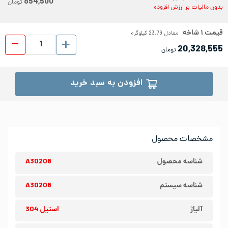
854,500
تومان
بدون مالیات بر ارزش افزوده
قیمت
۱
شاخه
معادل
23.79
کیلوگرم
تسمه ا
20,328,555
تومان
افزودن به سبد خرید
مشخصات محصول
شناسه محصول
A30208
شناسه سیستم
A30208
آلیاژ
استیل 304