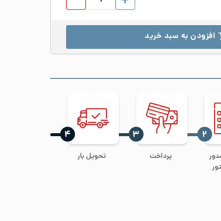
افزودن به سبد خرید
‍۴
‍۳
‍۲
دور
پرداخت
تحویل بار
ور