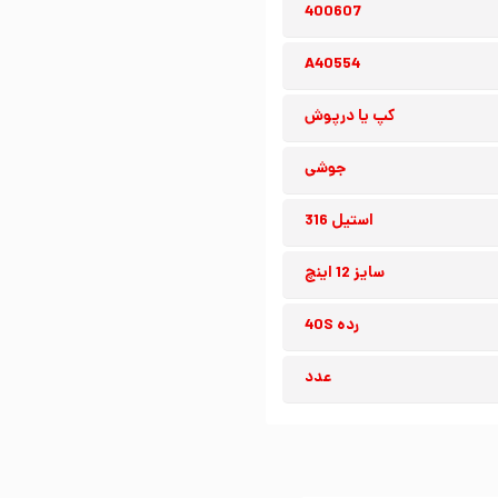
400607
A40554
کپ یا درپوش
جوشی
استیل 316
سایز 12 اینچ
رده 40S
عدد