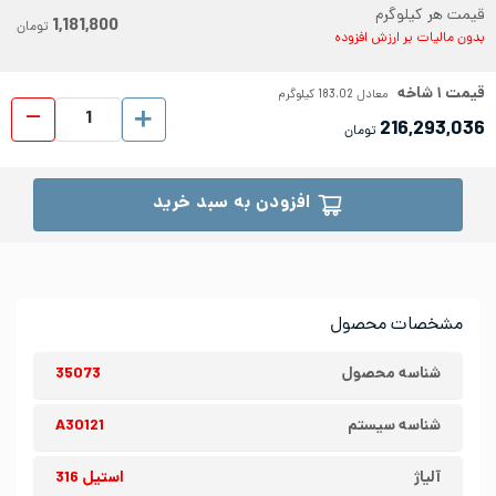
قیمت هر کیلوگرم
1,181,800
تومان
بدون مالیات بر ارزش افزوده
قیمت
۱
شاخه
معادل
183.02
کیلوگرم
میلگ
216,293,036
تومان
افزودن به سبد خرید
مشخصات محصول
شناسه محصول
35073
شناسه سیستم
A30121
آلیاژ
استیل 316